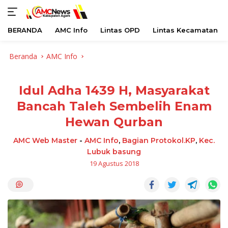
BERANDA
AMC Info
Lintas OPD
Lintas Kecamatan
Langsung
Beranda
AMC Info
ke
konten
Idul Adha 1439 H, Masyarakat
Bancah Taleh Sembelih Enam
Hewan Qurban
AMC Web Master
-
AMC Info
,
Bagian Protokol.KP
,
Kec.
Lubuk basung
19 Agustus 2018