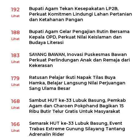
Bupati Agam Tekan Kesepakatan LP2B,
192
Perkuat Komitmen Lindungi Lahan Pertanian
Lihat
dan Ketahanan Pangan
Bupati Agam Gelar Pengajian Rutin Bersama
188
Kepala OPD, Perkuat Nilai Keislaman dan
Lihat
Budaya Literasi
SAYANG BAWAN, Inovasi Puskesmas Bawan
183
Perkuat Perlindungan Anak dan Remaja dari
Lihat
Kekerasan
Ratusan Pelajar Ikuti Napak Tilas Buya
179
Hamka, Belajar Langsung Nilai Perjuangan
Lihat
Sang Ulama Besar
Sambut HUT ke-33 Lubuk Basung, Pemkab
168
Agam dan Charoen Pokphand Bagikan 15
Lihat
Ribu Butir Telur Gratis Untuk Masyarakat
Semarak HUT ke-33 Lubuk Basung, Event
166
Trabas Extreme Gunung Silayang Tantang
Lihat
Adrenalin Rider