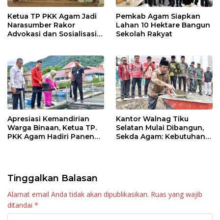
Ketua TP PKK Agam Jadi
Pemkab Agam Siapkan
Narasumber Rakor
Lahan 10 Hektare Bangun
Advokasi dan Sosialisasi
Sekolah Rakyat
Program Imunisasi 2026
Apresiasi Kemandirian
Kantor Walnag Tiku
Warga Binaan, Ketua TP.
Selatan Mulai Dibangun,
PKK Agam Hadiri Panen
Sekda Agam: Kebutuhan
Raya KJA Binaan Rutan
Tingkatkan Layanan
Maninjau
Tinggalkan Balasan
Alamat email Anda tidak akan dipublikasikan.
Ruas yang wajib
ditandai
*