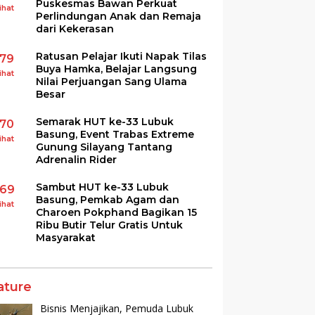
Puskesmas Bawan Perkuat
ihat
Perlindungan Anak dan Remaja
dari Kekerasan
Ratusan Pelajar Ikuti Napak Tilas
179
Buya Hamka, Belajar Langsung
ihat
Nilai Perjuangan Sang Ulama
Besar
Semarak HUT ke-33 Lubuk
170
Basung, Event Trabas Extreme
ihat
Gunung Silayang Tantang
Adrenalin Rider
Sambut HUT ke-33 Lubuk
169
Basung, Pemkab Agam dan
ihat
Charoen Pokphand Bagikan 15
Ribu Butir Telur Gratis Untuk
Masyarakat
ature
Bisnis Menjajikan, Pemuda Lubuk