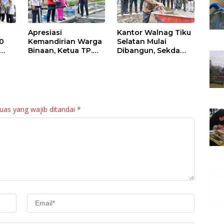
Apresiasi
Kantor Walnag Tiku
0
Kemandirian Warga
Selatan Mulai
Binaan, Ketua TP.
Dibangun, Sekda
PKK Agam Hadiri
Agam: Kebutuhan
Panen Raya KJA
Tingkatkan Layanan
Binaan Rutan
Maninjau
uas yang wajib ditandai
*