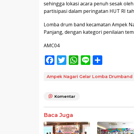
sehingga lokasi acara penuh sesak ole
partisipasi dalam peringatan HUT RI tahu
Lomba drum band kecamatan Ampek Nagari
Panjang, dengan kategori penilaian tem
AMC04
F
T
W
Li
S
ac
w
h
n
h
e
itt
at
e
ar
Ampek Nagari Gelar Lomba Drumband
b
er
s
e
o
A
Komentar
o
p
k
p
Baca Juga