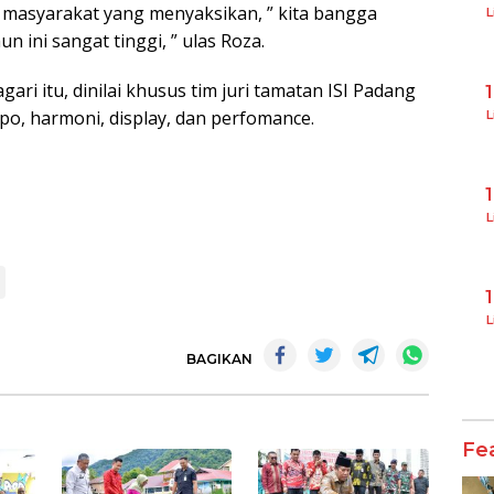
h masyarakat yang menyaksikan, ” kita bangga
L
n ini sangat tinggi, ” ulas Roza.
 itu, dinilai khusus tim juri tamatan ISI Padang
po, harmoni, display, dan perfomance.
L
L
L
BAGIKAN
Fe