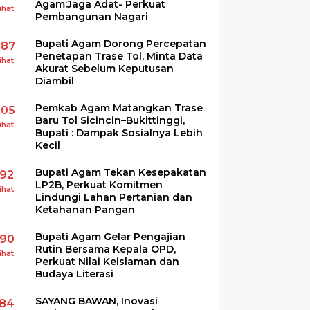
Agam:Jaga Adat- Perkuat
ihat
Pembangunan Nagari
Bupati Agam Dorong Percepatan
287
Penetapan Trase Tol, Minta Data
ihat
Akurat Sebelum Keputusan
Diambil
Pemkab Agam Matangkan Trase
205
Baru Tol Sicincin–Bukittinggi,
ihat
Bupati : Dampak Sosialnya Lebih
Kecil
Bupati Agam Tekan Kesepakatan
192
LP2B, Perkuat Komitmen
ihat
Lindungi Lahan Pertanian dan
Ketahanan Pangan
Bupati Agam Gelar Pengajian
190
Rutin Bersama Kepala OPD,
ihat
Perkuat Nilai Keislaman dan
Budaya Literasi
SAYANG BAWAN, Inovasi
184