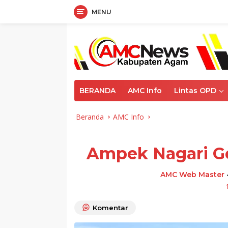
MENU
Langsung
ke
konten
BERANDA
AMC Info
Lintas OPD
Beranda
AMC Info
Ampek Nagari G
AMC Web Master
Komentar