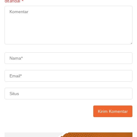
ditandai
*