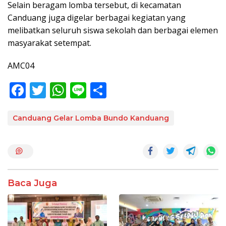
Selain beragam lomba tersebut, di kecamatan
Canduang juga digelar berbagai kegiatan yang
melibatkan seluruh siswa sekolah dan berbagai elemen
masyarakat setempat.
AMC04
F
T
W
Li
S
ac
w
h
n
h
e
itt
at
e
ar
Canduang Gelar Lomba Bundo Kanduang
b
er
s
e
o
A
o
p
k
p
Baca Juga