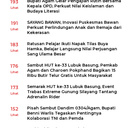
Bupati Agam Gelar Pengajian Rutin Bersama
193
Kepala OPD, Perkuat Nilai Keislaman dan
Lihat
Budaya Literasi
SAYANG BAWAN, Inovasi Puskesmas Bawan
191
Perkuat Perlindungan Anak dan Remaja dari
Lihat
Kekerasan
Ratusan Pelajar Ikuti Napak Tilas Buya
183
Hamka, Belajar Langsung Nilai Perjuangan
Lihat
Sang Ulama Besar
Sambut HUT ke-33 Lubuk Basung, Pemkab
176
Agam dan Charoen Pokphand Bagikan 15
Lihat
Ribu Butir Telur Gratis Untuk Masyarakat
Semarak HUT ke-33 Lubuk Basung, Event
173
Trabas Extreme Gunung Silayang Tantang
Lihat
Adrenalin Rider
Pisah Sambut Dandim 0304/Agam, Bupati
152
Benni Warlis Tegaskan Pentingnya
Lihat
Kolaborasi TNI dan Pemda