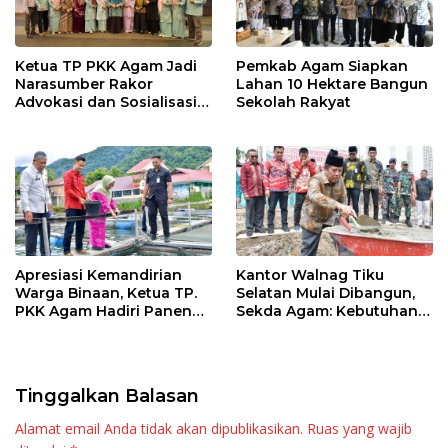
Ketua TP PKK Agam Jadi
Pemkab Agam Siapkan
Narasumber Rakor
Lahan 10 Hektare Bangun
Advokasi dan Sosialisasi
Sekolah Rakyat
Program Imunisasi 2026
Apresiasi Kemandirian
Kantor Walnag Tiku
Warga Binaan, Ketua TP.
Selatan Mulai Dibangun,
PKK Agam Hadiri Panen
Sekda Agam: Kebutuhan
Raya KJA Binaan Rutan
Tingkatkan Layanan
Maninjau
Tinggalkan Balasan
Alamat email Anda tidak akan dipublikasikan.
Ruas yang wajib