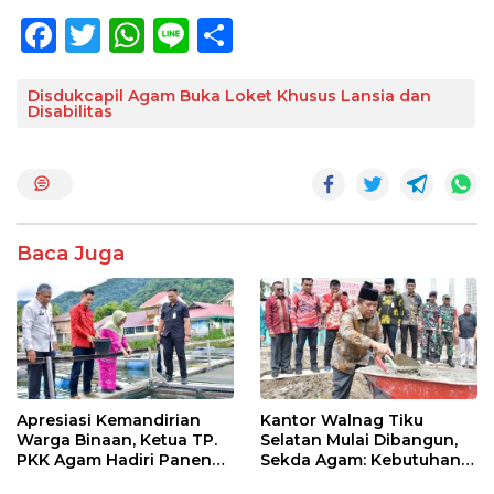
F
T
W
Li
S
ac
w
h
n
h
e
itt
at
e
ar
Disdukcapil Agam Buka Loket Khusus Lansia dan
Disabilitas
b
er
s
e
o
A
o
p
k
p
Baca Juga
Apresiasi Kemandirian
Kantor Walnag Tiku
Warga Binaan, Ketua TP.
Selatan Mulai Dibangun,
PKK Agam Hadiri Panen
Sekda Agam: Kebutuhan
Raya KJA Binaan Rutan
Tingkatkan Layanan