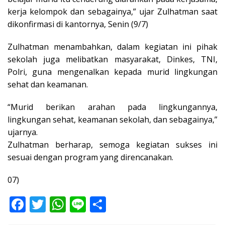
kerja kelompok dan sebagainya,” ujar Zulhatman saat
dikonfirmasi di kantornya, Senin (9/7)
Zulhatman menambahkan, dalam kegiatan ini pihak
sekolah juga melibatkan masyarakat, Dinkes, TNI,
Polri, guna mengenalkan kepada murid lingkungan
sehat dan keamanan.
“Murid berikan arahan pada lingkungannya,
lingkungan sehat, keamanan sekolah, dan sebagainya,”
ujarnya.
Zulhatman berharap, semoga kegiatan sukses ini
sesuai dengan program yang direncanakan.
07)
F
T
W
Li
S
ac
w
h
n
h