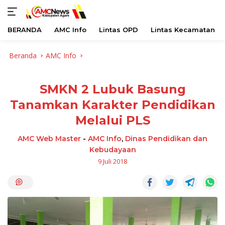
BERANDA
AMC Info
Lintas OPD
Lintas Kecamatan
Langsung
Beranda
AMC Info
ke
konten
SMKN 2 Lubuk Basung
Tanamkan Karakter Pendidikan
Melalui PLS
AMC Web Master
-
AMC Info
,
Dinas Pendidikan dan
Kebudayaan
9 Juli 2018