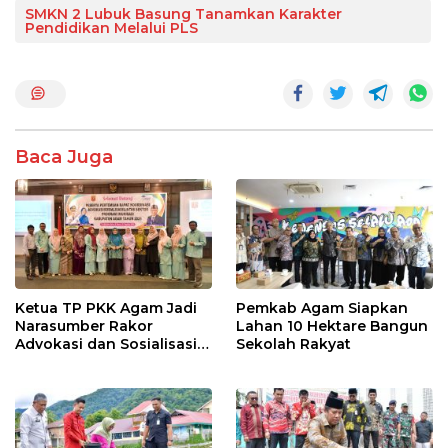
e
itt
at
e
ar
SMKN 2 Lubuk Basung Tanamkan Karakter
Pendidikan Melalui PLS
b
er
s
e
o
A
o
p
k
p
Baca Juga
Ketua TP PKK Agam Jadi
Pemkab Agam Siapkan
Narasumber Rakor
Lahan 10 Hektare Bangun
Advokasi dan Sosialisasi
Sekolah Rakyat
Program Imunisasi 2026