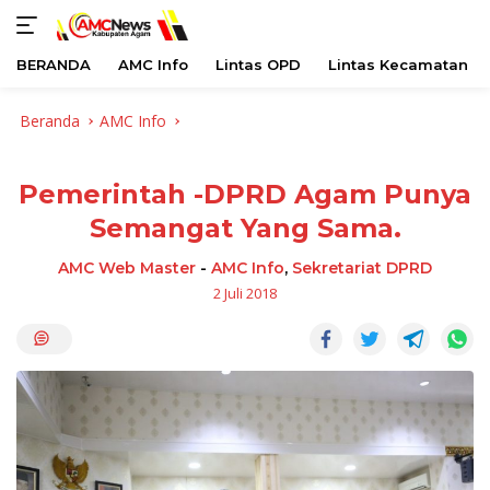
BERANDA
AMC Info
Lintas OPD
Lintas Kecamatan
Langsung
Beranda
AMC Info
ke
konten
Pemerintah -DPRD Agam Punya
Semangat Yang Sama.
AMC Web Master
-
AMC Info
,
Sekretariat DPRD
2 Juli 2018