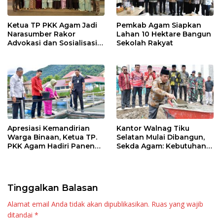
Ketua TP PKK Agam Jadi
Pemkab Agam Siapkan
Narasumber Rakor
Lahan 10 Hektare Bangun
Advokasi dan Sosialisasi
Sekolah Rakyat
Program Imunisasi 2026
Apresiasi Kemandirian
Kantor Walnag Tiku
Warga Binaan, Ketua TP.
Selatan Mulai Dibangun,
PKK Agam Hadiri Panen
Sekda Agam: Kebutuhan
Raya KJA Binaan Rutan
Tingkatkan Layanan
Maninjau
Tinggalkan Balasan
Alamat email Anda tidak akan dipublikasikan.
Ruas yang wajib
ditandai
*