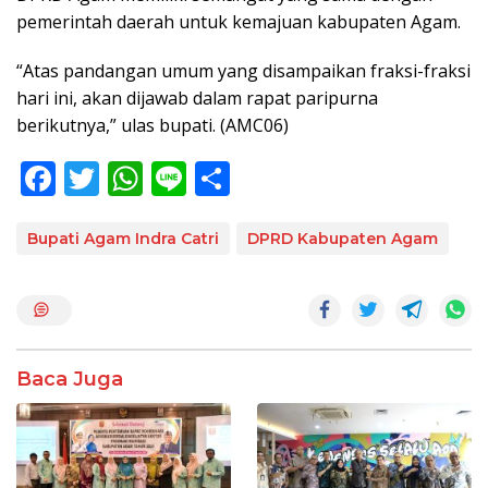
pemerintah daerah untuk kemajuan kabupaten Agam.
“Atas pandangan umum yang disampaikan fraksi-fraksi
hari ini, akan dijawab dalam rapat paripurna
berikutnya,” ulas bupati. (AMC06)
F
T
W
Li
S
ac
w
h
n
h
e
itt
at
e
ar
Bupati Agam Indra Catri
DPRD Kabupaten Agam
b
er
s
e
o
A
o
p
k
p
Baca Juga