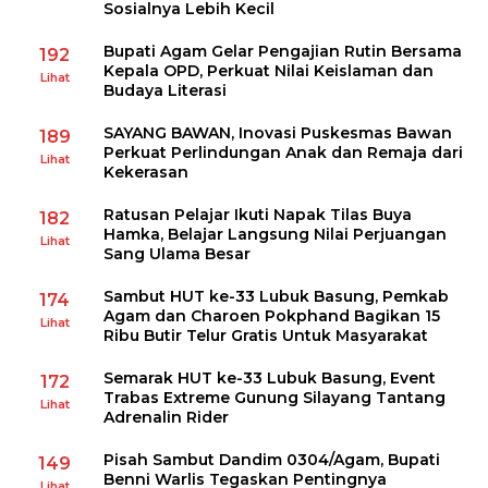
Sosialnya Lebih Kecil
Bupati Agam Gelar Pengajian Rutin Bersama
192
Kepala OPD, Perkuat Nilai Keislaman dan
Lihat
Budaya Literasi
SAYANG BAWAN, Inovasi Puskesmas Bawan
189
Perkuat Perlindungan Anak dan Remaja dari
Lihat
Kekerasan
Ratusan Pelajar Ikuti Napak Tilas Buya
182
Hamka, Belajar Langsung Nilai Perjuangan
Lihat
Sang Ulama Besar
Sambut HUT ke-33 Lubuk Basung, Pemkab
174
Agam dan Charoen Pokphand Bagikan 15
Lihat
Ribu Butir Telur Gratis Untuk Masyarakat
Semarak HUT ke-33 Lubuk Basung, Event
172
Trabas Extreme Gunung Silayang Tantang
Lihat
Adrenalin Rider
Pisah Sambut Dandim 0304/Agam, Bupati
149
Benni Warlis Tegaskan Pentingnya
Lihat