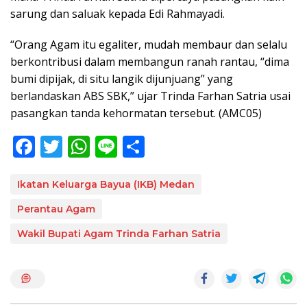
sarung dan saluak kepada Edi Rahmayadi.
“Orang Agam itu egaliter, mudah membaur dan selalu
berkontribusi dalam membangun ranah rantau, “dima
bumi dipijak, di situ langik dijunjuang” yang
berlandaskan ABS SBK,” ujar Trinda Farhan Satria usai
pasangkan tanda kehormatan tersebut. (AMC05)
F
T
W
Li
S
ac
w
h
n
h
e
itt
at
e
ar
Ikatan Keluarga Bayua (IKB) Medan
b
er
s
e
Perantau Agam
o
A
Wakil Bupati Agam Trinda Farhan Satria
o
p
k
p