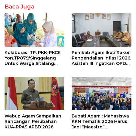
Baca Juga
Kolaborasi TP. PKK-PKCK
Pemkab Agam Ikuti Rakor
Yon.TP879/Singgalang
Pengendalian Inflasi 2026,
Untuk Warga Sitalang
Asisten III Ingatkan OPD
Diapresiasi Bupati Agam
Tetap Waspada Meski
Inflasi Stabil
Wabup Agam Sampaikan
Bupati Agam : Mahasiswa
Rancangan Perubahan
KKN Tematik 2026 Harus
KUA-PPAS APBD 2026
Jadi “Maestro”
Kebangkitan Nagari di