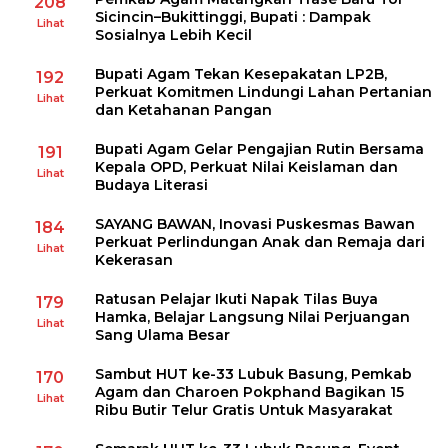
208
Sicincin–Bukittinggi, Bupati : Dampak
Lihat
Sosialnya Lebih Kecil
Bupati Agam Tekan Kesepakatan LP2B,
192
Perkuat Komitmen Lindungi Lahan Pertanian
Lihat
dan Ketahanan Pangan
Bupati Agam Gelar Pengajian Rutin Bersama
191
Kepala OPD, Perkuat Nilai Keislaman dan
Lihat
Budaya Literasi
SAYANG BAWAN, Inovasi Puskesmas Bawan
184
Perkuat Perlindungan Anak dan Remaja dari
Lihat
Kekerasan
Ratusan Pelajar Ikuti Napak Tilas Buya
179
Hamka, Belajar Langsung Nilai Perjuangan
Lihat
Sang Ulama Besar
Sambut HUT ke-33 Lubuk Basung, Pemkab
170
Agam dan Charoen Pokphand Bagikan 15
Lihat
Ribu Butir Telur Gratis Untuk Masyarakat