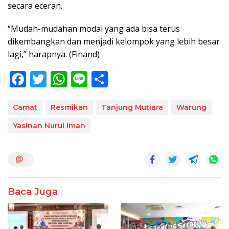
secara eceran.
“Mudah-mudahan modal yang ada bisa terus
dikembangkan dan menjadi kelompok yang lebih besar
lagi,” harapnya. (Finand)
F
T
W
Li
S
ac
w
h
n
h
e
itt
at
e
ar
Camat
Resmikan
Tanjung Mutiara
Warung
b
er
s
e
Yasinan Nurul Iman
o
A
o
p
k
p
Baca Juga