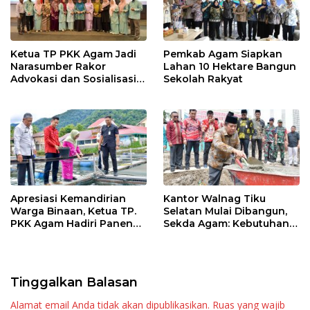
Ketua TP PKK Agam Jadi
Pemkab Agam Siapkan
Narasumber Rakor
Lahan 10 Hektare Bangun
Advokasi dan Sosialisasi
Sekolah Rakyat
Program Imunisasi 2026
Apresiasi Kemandirian
Kantor Walnag Tiku
Warga Binaan, Ketua TP.
Selatan Mulai Dibangun,
PKK Agam Hadiri Panen
Sekda Agam: Kebutuhan
Raya KJA Binaan Rutan
Tingkatkan Layanan
Maninjau
Tinggalkan Balasan
Alamat email Anda tidak akan dipublikasikan.
Ruas yang wajib