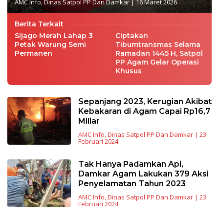
AMC Info
,
Dinas Satpol PP Dan Damkar
|
16 Maret 2026
Berita Terkait
Sijago Merah Lahap 3
Ciptakan
Petak Warung Semi
Tibumtransmas Selama
Permanen
Ramadan 1445 H, Satpol
PP Agam Gelar Operasi
Khusus
Sepanjang 2023, Kerugian Akibat
Kebakaran di Agam Capai Rp16,7
Miliar
AMC Info
,
Dinas Satpol PP Dan Damkar
|
23
Februari 2024
Tak Hanya Padamkan Api,
Damkar Agam Lakukan 379 Aksi
Penyelamatan Tahun 2023
AMC Info
,
Dinas Satpol PP Dan Damkar
|
23
Februari 2024