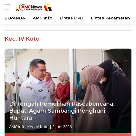
BERANDA
AMC Info
Lintas OPD
Lintas Kecamatan
Langsung
ke
Kec. IV Koto
konten
Di Tengah Pemulihan Pascabencana,
Bupati Agam Sambangi Penghuni
Huntara
AMC Info
,
Kec. IV Koto
|
3 Juni 2026