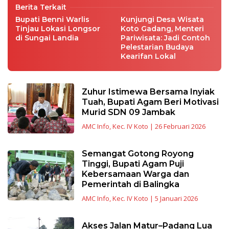
Berita Terkait
Bupati Benni Warlis
Kunjungi Desa Wisata
Tinjau Lokasi Longsor
Koto Gadang, Menteri
di Sungai Landia
Pariwisata: Jadi Contoh
Pelestarian Budaya
Kearifan Lokal
Zuhur Istimewa Bersama Inyiak
Tuah, Bupati Agam Beri Motivasi
Murid SDN 09 Jambak
AMC Info
,
Kec. IV Koto
|
26 Februari 2026
Semangat Gotong Royong
Tinggi, Bupati Agam Puji
Kebersamaan Warga dan
Pemerintah di Balingka
AMC Info
,
Kec. IV Koto
|
5 Januari 2026
Akses Jalan Matur–Padang Lua