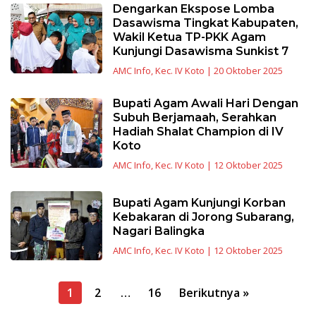
Dengarkan Ekspose Lomba
Dasawisma Tingkat Kabupaten,
Wakil Ketua TP-PKK Agam
Kunjungi Dasawisma Sunkist 7
AMC Info
,
Kec. IV Koto
|
20 Oktober 2025
Bupati Agam Awali Hari Dengan
Subuh Berjamaah, Serahkan
Hadiah Shalat Champion di IV
Koto
AMC Info
,
Kec. IV Koto
|
12 Oktober 2025
Bupati Agam Kunjungi Korban
Kebakaran di Jorong Subarang,
Nagari Balingka
AMC Info
,
Kec. IV Koto
|
12 Oktober 2025
Navigasi
1
2
…
16
Berikutnya »
pos