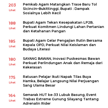
Pemkab Agam Matangkan Trase Baru Tol
203
Sicincin–Bukittinggi, Bupati : Dampak
Lihat
Sosialnya Lebih Kecil
Bupati Agam Tekan Kesepakatan LP2B,
188
Perkuat Komitmen Lindungi Lahan Pertanian
Lihat
dan Ketahanan Pangan
Bupati Agam Gelar Pengajian Rutin Bersama
185
Kepala OPD, Perkuat Nilai Keislaman dan
Lihat
Budaya Literasi
SAYANG BAWAN, Inovasi Puskesmas Bawan
180
Perkuat Perlindungan Anak dan Remaja dari
Lihat
Kekerasan
Ratusan Pelajar Ikuti Napak Tilas Buya
175
Hamka, Belajar Langsung Nilai Perjuangan
Lihat
Sang Ulama Besar
Semarak HUT ke-33 Lubuk Basung, Event
164
Trabas Extreme Gunung Silayang Tantang
Lihat
Adrenalin Rider