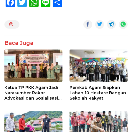
F
T
W
Li
S
ac
w
h
n
h
e
itt
at
e
ar
b
er
s
e
o
A
Baca Juga
o
p
k
p
Ketua TP PKK Agam Jadi
Pemkab Agam Siapkan
Narasumber Rakor
Lahan 10 Hektare Bangun
Advokasi dan Sosialisasi
Sekolah Rakyat
Program Imunisasi 2026