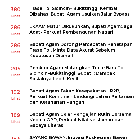
Trase Tol Sicincin- Bukittinggi Kembali
380
Dibahas, Bupati Agam Usulkan Jalur Bypass
Lihat
LKAAM Matur Dikukuhkan, Bupati Agam:Jaga
286
Adat- Perkuat Pembangunan Nagari
Lihat
Bupati Agam Dorong Percepatan Penetapan
286
Trase Tol, Minta Data Akurat Sebelum
Lihat
Keputusan Diambil
Pemkab Agam Matangkan Trase Baru Tol
205
Sicincin–Bukittinggi, Bupati : Dampak
Lihat
Sosialnya Lebih Kecil
Bupati Agam Tekan Kesepakatan LP2B,
192
Perkuat Komitmen Lindungi Lahan Pertanian
Lihat
dan Ketahanan Pangan
Bupati Agam Gelar Pengajian Rutin Bersama
189
Kepala OPD, Perkuat Nilai Keislaman dan
Lihat
Budaya Literasi
SAYANG BAWAN, Inovasi Puskesmas Bawan
183