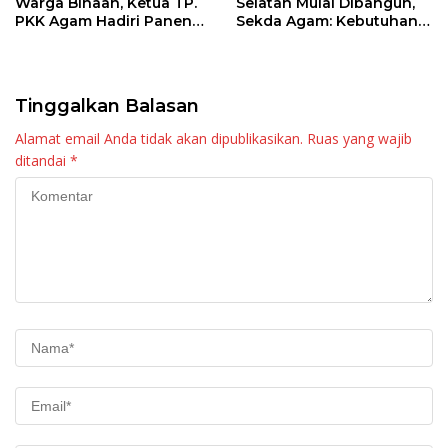
Warga Binaan, Ketua TP.
Selatan Mulai Dibangun,
PKK Agam Hadiri Panen
Sekda Agam: Kebutuhan
Raya KJA Binaan Rutan
Tingkatkan Layanan
Maninjau
Tinggalkan Balasan
Alamat email Anda tidak akan dipublikasikan.
Ruas yang wajib
ditandai
*