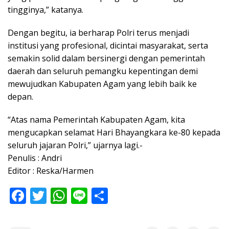
tingginya,” katanya.
Dengan begitu, ia berharap Polri terus menjadi
institusi yang profesional, dicintai masyarakat, serta
semakin solid dalam bersinergi dengan pemerintah
daerah dan seluruh pemangku kepentingan demi
mewujudkan Kabupaten Agam yang lebih baik ke
depan.
“Atas nama Pemerintah Kabupaten Agam, kita
mengucapkan selamat Hari Bhayangkara ke-80 kepada
seluruh jajaran Polri,” ujarnya lagi.-
Penulis : Andri
Editor : Reska/Harmen
F
T
W
Li
S
ac
w
h
n
h
e
itt
at
e
ar