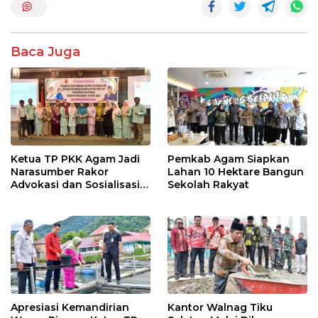
b
er
s
e
o
A
Baca Juga
o
p
k
p
Ketua TP PKK Agam Jadi
Pemkab Agam Siapkan
Narasumber Rakor
Lahan 10 Hektare Bangun
Advokasi dan Sosialisasi
Sekolah Rakyat
Program Imunisasi 2026
Apresiasi Kemandirian
Kantor Walnag Tiku