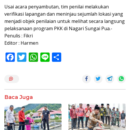
Usai acara penyambutan, tim penilai melakukan
verifikasi lapangan dan meninjau sejumlah lokasi yang
menjadi objek penilaian untuk melihat secara langsung
pelaksanaan program PKK di Nagari Sungai Pua.-
Penulis : Fikri
Editor : Harmen
F
T
W
Li
S
ac
w
h
n
h
e
itt
at
e
ar
b
er
s
e
o
A
Baca Juga
o
p
k
p