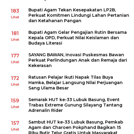
Bupati Agam Tekan Kesepakatan LP2B,
183
Perkuat Komitmen Lindungi Lahan Pertanian
Lihat
dan Ketahanan Pangan
Bupati Agam Gelar Pengajian Rutin Bersama
181
Kepala OPD, Perkuat Nilai Keislaman dan
Lihat
Budaya Literasi
SAYANG BAWAN, Inovasi Puskesmas Bawan
177
Perkuat Perlindungan Anak dan Remaja dari
Lihat
Kekerasan
Ratusan Pelajar Ikuti Napak Tilas Buya
172
Hamka, Belajar Langsung Nilai Perjuangan
Lihat
Sang Ulama Besar
Semarak HUT ke-33 Lubuk Basung, Event
159
Trabas Extreme Gunung Silayang Tantang
Lihat
Adrenalin Rider
Sambut HUT ke-33 Lubuk Basung, Pemkab
157
Agam dan Charoen Pokphand Bagikan 15
Lihat
Ribu Butir Telur Gratis Untuk Masyarakat