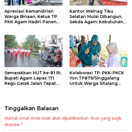
Apresiasi Kemandirian
Kantor Walnag Tiku
Warga Binaan, Ketua TP.
Selatan Mulai Dibangun,
PKK Agam Hadiri Panen
Sekda Agam: Kebutuhan
Raya KJA Binaan Rutan
Tingkatkan Layanan
Maninjau
Semarakkan HUT ke-81 RI,
Kolaborasi TP. PKK-PKCK
Bupati Agam Lepas 171
Yon.TP879/Singgalang
Regu Gerak Jalan Tepat
Untuk Warga Sitalang
Waktu
Diapresiasi Bupati Agam
Tinggalkan Balasan
Alamat email Anda tidak akan dipublikasikan.
Ruas yang wajib
ditandai
*