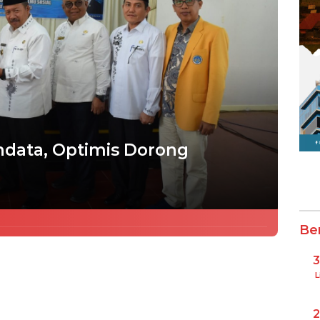
ndata, Optimis Dorong
Be
L