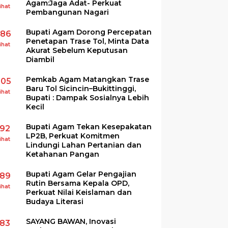
Agam:Jaga Adat- Perkuat
ihat
Pembangunan Nagari
Bupati Agam Dorong Percepatan
286
Penetapan Trase Tol, Minta Data
ihat
Akurat Sebelum Keputusan
Diambil
Pemkab Agam Matangkan Trase
205
Baru Tol Sicincin–Bukittinggi,
ihat
Bupati : Dampak Sosialnya Lebih
Kecil
Bupati Agam Tekan Kesepakatan
192
LP2B, Perkuat Komitmen
ihat
Lindungi Lahan Pertanian dan
Ketahanan Pangan
Bupati Agam Gelar Pengajian
189
Rutin Bersama Kepala OPD,
ihat
Perkuat Nilai Keislaman dan
Budaya Literasi
SAYANG BAWAN, Inovasi
183