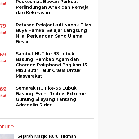
Puskesmas Bawan Perkuat
ihat
Perlindungan Anak dan Remaja
dari Kekerasan
Ratusan Pelajar Ikuti Napak Tilas
179
Buya Hamka, Belajar Langsung
ihat
Nilai Perjuangan Sang Ulama
Besar
Sambut HUT ke-33 Lubuk
169
Basung, Pemkab Agam dan
ihat
Charoen Pokphand Bagikan 15
Ribu Butir Telur Gratis Untuk
Masyarakat
Semarak HUT ke-33 Lubuk
169
Basung, Event Trabas Extreme
ihat
Gunung Silayang Tantang
Adrenalin Rider
ature
Sejarah Masjid Nurul Hikmah