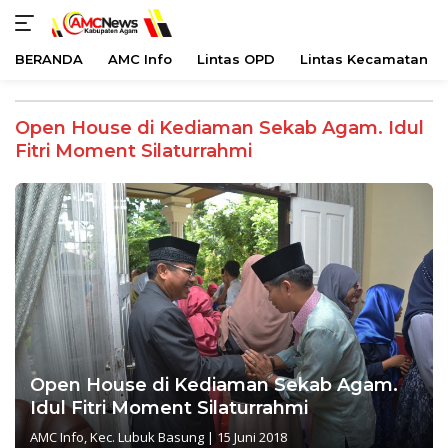
BERANDA
AMC Info
Lintas OPD
Lintas Kecamatan
Langsung
ke
Open House di Kediaman Sekab Agam. Idul
konten
Fitri Moment Silaturrahmi
Open House di Kediaman Sekab Agam.
Idul Fitri Moment Silaturrahmi
AMC Info
,
Kec. Lubuk Basung
|
15 Juni 2018