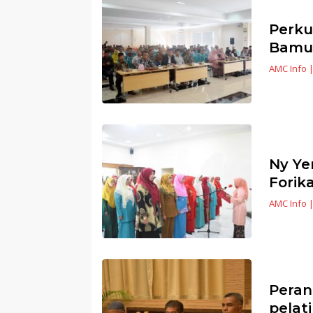
Perku
Bamu
AMC Info
Ny Ye
Forik
AMC Info
Peran
pelat