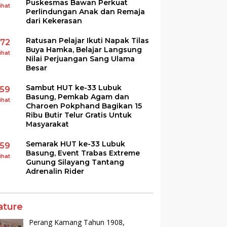
Puskesmas Bawan Perkuat
ihat
Perlindungan Anak dan Remaja
dari Kekerasan
Ratusan Pelajar Ikuti Napak Tilas
172
Buya Hamka, Belajar Langsung
ihat
Nilai Perjuangan Sang Ulama
Besar
Sambut HUT ke-33 Lubuk
159
Basung, Pemkab Agam dan
ihat
Charoen Pokphand Bagikan 15
Ribu Butir Telur Gratis Untuk
Masyarakat
Semarak HUT ke-33 Lubuk
159
Basung, Event Trabas Extreme
ihat
Gunung Silayang Tantang
Adrenalin Rider
ature
Perang Kamang Tahun 1908,