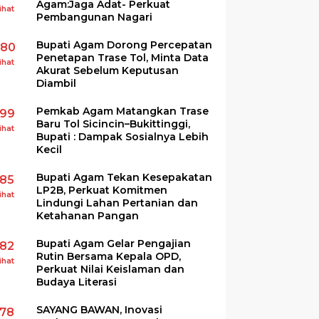
Agam:Jaga Adat- Perkuat
ihat
Pembangunan Nagari
Bupati Agam Dorong Percepatan
280
Penetapan Trase Tol, Minta Data
ihat
Akurat Sebelum Keputusan
Diambil
Pemkab Agam Matangkan Trase
199
Baru Tol Sicincin–Bukittinggi,
ihat
Bupati : Dampak Sosialnya Lebih
Kecil
Bupati Agam Tekan Kesepakatan
185
LP2B, Perkuat Komitmen
ihat
Lindungi Lahan Pertanian dan
Ketahanan Pangan
Bupati Agam Gelar Pengajian
182
Rutin Bersama Kepala OPD,
ihat
Perkuat Nilai Keislaman dan
Budaya Literasi
SAYANG BAWAN, Inovasi
178