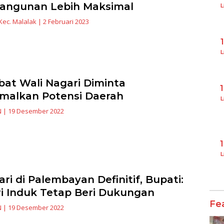
angunan Lebih Maksimal
L
Kec. Malalak
|
2 Februari 2023
L
bat Wali Nagari Diminta
malkan Potensi Daerah
L
N
|
19 Desember 2022
L
ari di Palembayan Definitif, Bupati:
i Induk Tetap Beri Dukungan
Fe
N
|
19 Desember 2022