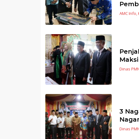
Pemb
AMC Info
,
Penja
Maksi
Dinas PM
3 Nag
Nagar
Dinas PM