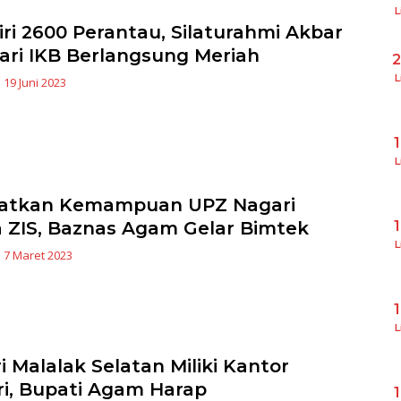
L
iri 2600 Perantau, Silaturahmi Akbar
ari IKB Berlangsung Meriah
L
|
19 Juni 2023
L
katkan Kemampuan UPZ Nagari
a ZIS, Baznas Agam Gelar Bimtek
L
|
7 Maret 2023
L
i Malalak Selatan Miliki Kantor
ri, Bupati Agam Harap