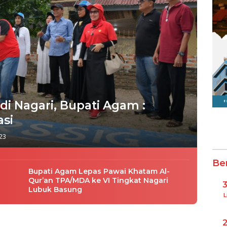
i Nagari, Bupati Agam :
asi
23
Be
Bupati Agam Lepas Pawai Khatam Al-
Qur’an TPA/MDA ke VI Tingkat Nagari
Lubuk Basung
L