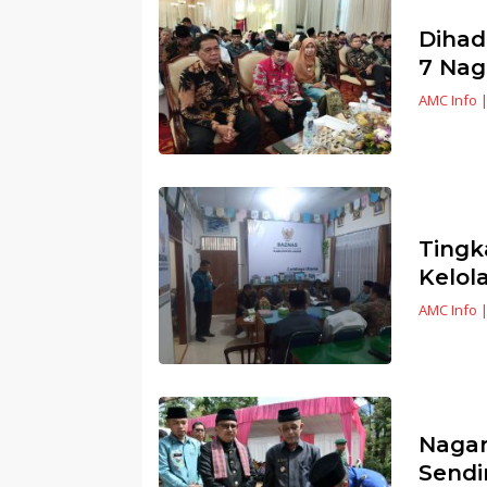
Dihad
7 Nag
AMC Info
Ting
Kelol
AMC Info
Nagar
Sendi