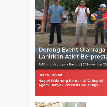
Dorong Event Olahraga d
Lahirkan Atlet Berprest
AMC Info
,
Kec. Lubuk Basung
|
25 November 20
Berita Terkait
Nagari Didorong Bentuk UPZ, Bupati
Agam: Banyak Potensi Harus Digali