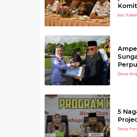
Komi
Kec. Pal
Ampek
Sunga
Perp
Dinas Ars
5 Nag
Proje
Dinas Pe