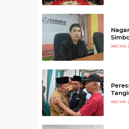
Nagar
Simbo
AMC Info
Peres
Tangi
AMC Info