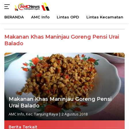
BERANDA
AMC Info
Lintas OPD
Lintas Kecamatan
Langsung
ke
Makanan Khas Maninjau Goreng Pensi Urai
konten
Balado
Makanan Khas Maninjau Goreng Pensi
Urai Balado
AMC Info
,
Kec. Tanjung Raya
|
2 Agustus 2018
Berita Terkait