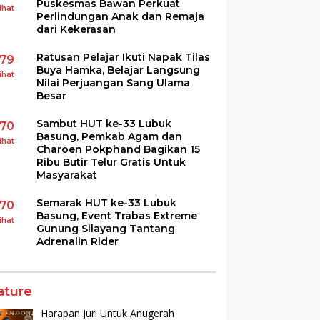
Puskesmas Bawan Perkuat
ihat
Perlindungan Anak dan Remaja
dari Kekerasan
Ratusan Pelajar Ikuti Napak Tilas
179
Buya Hamka, Belajar Langsung
ihat
Nilai Perjuangan Sang Ulama
Besar
Sambut HUT ke-33 Lubuk
170
Basung, Pemkab Agam dan
ihat
Charoen Pokphand Bagikan 15
Ribu Butir Telur Gratis Untuk
Masyarakat
Semarak HUT ke-33 Lubuk
170
Basung, Event Trabas Extreme
ihat
Gunung Silayang Tantang
Adrenalin Rider
ature
Harapan Juri Untuk Anugerah