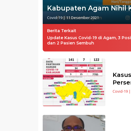
Kabupaten Agam Nihil K
Covid-19
|
11 Desember 2021
Berita Terkait
Update Kasus Covid-19 di Agam, 3 Posi
dan 2 Pasien Sembuh
Kasus
Perse
Covid-19