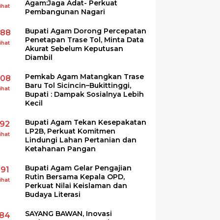
Agam:Jaga Adat- Perkuat
ihat
Pembangunan Nagari
Bupati Agam Dorong Percepatan
288
Penetapan Trase Tol, Minta Data
ihat
Akurat Sebelum Keputusan
Diambil
Pemkab Agam Matangkan Trase
208
Baru Tol Sicincin–Bukittinggi,
ihat
Bupati : Dampak Sosialnya Lebih
Kecil
Bupati Agam Tekan Kesepakatan
192
LP2B, Perkuat Komitmen
ihat
Lindungi Lahan Pertanian dan
Ketahanan Pangan
Bupati Agam Gelar Pengajian
191
Rutin Bersama Kepala OPD,
ihat
Perkuat Nilai Keislaman dan
Budaya Literasi
SAYANG BAWAN, Inovasi
184