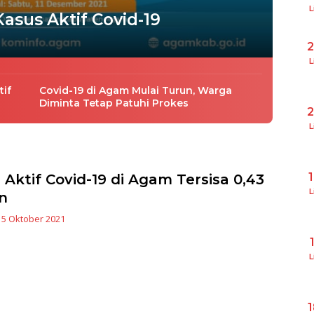
L
asus Aktif Covid-19
L
tif
Covid-19 di Agam Mulai Turun, Warga
Diminta Tetap Patuhi Prokes
L
 Aktif Covid-19 di Agam Tersisa 0,43
L
n
|
5 Oktober 2021
L