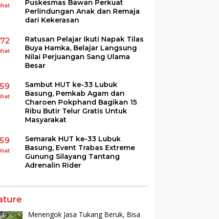
Puskesmas Bawan Perkuat
ihat
Perlindungan Anak dan Remaja
dari Kekerasan
Ratusan Pelajar Ikuti Napak Tilas
172
Buya Hamka, Belajar Langsung
ihat
Nilai Perjuangan Sang Ulama
Besar
Sambut HUT ke-33 Lubuk
159
Basung, Pemkab Agam dan
ihat
Charoen Pokphand Bagikan 15
Ribu Butir Telur Gratis Untuk
Masyarakat
Semarak HUT ke-33 Lubuk
159
Basung, Event Trabas Extreme
ihat
Gunung Silayang Tantang
Adrenalin Rider
ature
Menengok Jasa Tukang Beruk, Bisa