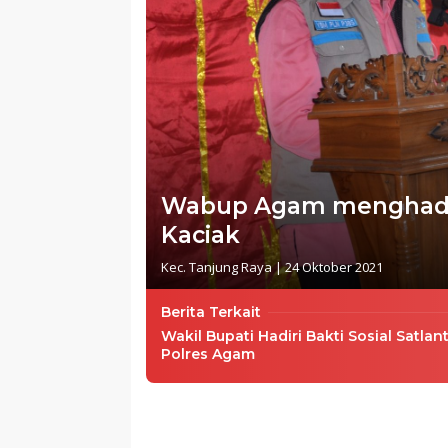
Wabup Agam menghadiri 
Kaciak
Kec. Tanjung Raya
|
24 Oktober 2021
Berita Terkait
Wakil Bupati Hadiri Bakti Sosial Satlan
Polres Agam