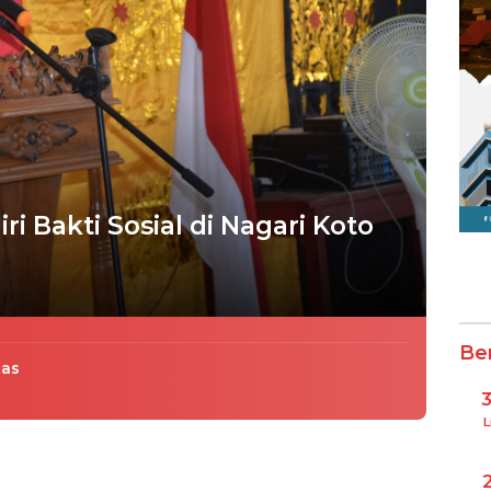
Bakti Sosial di Nagari Koto
Be
tas
L