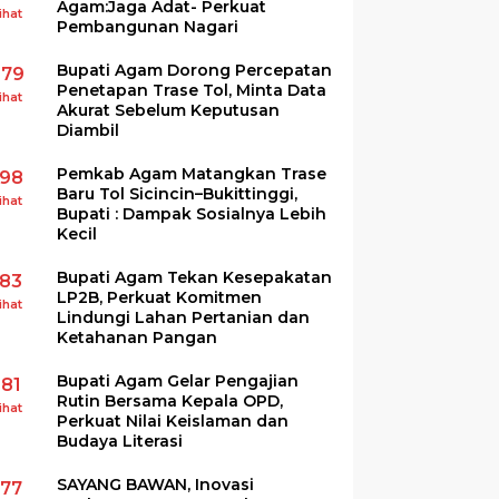
Agam:Jaga Adat- Perkuat
ihat
Pembangunan Nagari
Bupati Agam Dorong Percepatan
279
Penetapan Trase Tol, Minta Data
ihat
Akurat Sebelum Keputusan
Diambil
Pemkab Agam Matangkan Trase
198
Baru Tol Sicincin–Bukittinggi,
ihat
Bupati : Dampak Sosialnya Lebih
Kecil
Bupati Agam Tekan Kesepakatan
183
LP2B, Perkuat Komitmen
ihat
Lindungi Lahan Pertanian dan
Ketahanan Pangan
Bupati Agam Gelar Pengajian
181
Rutin Bersama Kepala OPD,
ihat
Perkuat Nilai Keislaman dan
Budaya Literasi
SAYANG BAWAN, Inovasi
177