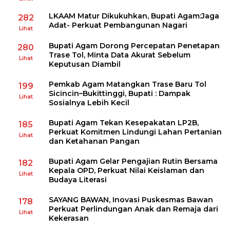
LKAAM Matur Dikukuhkan, Bupati Agam:Jaga
282
Adat- Perkuat Pembangunan Nagari
Lihat
Bupati Agam Dorong Percepatan Penetapan
280
Trase Tol, Minta Data Akurat Sebelum
Lihat
Keputusan Diambil
Pemkab Agam Matangkan Trase Baru Tol
199
Sicincin–Bukittinggi, Bupati : Dampak
Lihat
Sosialnya Lebih Kecil
Bupati Agam Tekan Kesepakatan LP2B,
185
Perkuat Komitmen Lindungi Lahan Pertanian
Lihat
dan Ketahanan Pangan
Bupati Agam Gelar Pengajian Rutin Bersama
182
Kepala OPD, Perkuat Nilai Keislaman dan
Lihat
Budaya Literasi
SAYANG BAWAN, Inovasi Puskesmas Bawan
178
Perkuat Perlindungan Anak dan Remaja dari
Lihat
Kekerasan