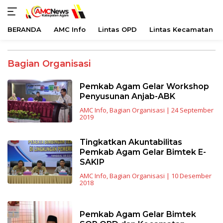
BERANDA
AMC Info
Lintas OPD
Lintas Kecamatan
Langsung
ke
Bagian Organisasi
konten
Pemkab Agam Gelar Workshop
Penyusunan Anjab-ABK
AMC Info
,
Bagian Organisasi
|
24 September
2019
Tingkatkan Akuntabilitas
Pemkab Agam Gelar Bimtek E-
SAKIP
AMC Info
,
Bagian Organisasi
|
10 Desember
2018
Pemkab Agam Gelar Bimtek