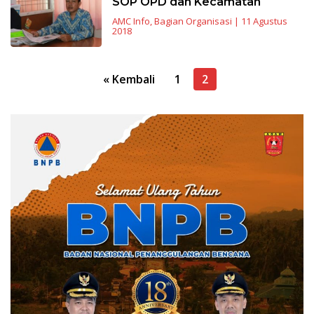
SOP OPD dan Kecamatan
AMC Info
,
Bagian Organisasi
|
11 Agustus
2018
Navigasi
« Kembali
1
2
pos