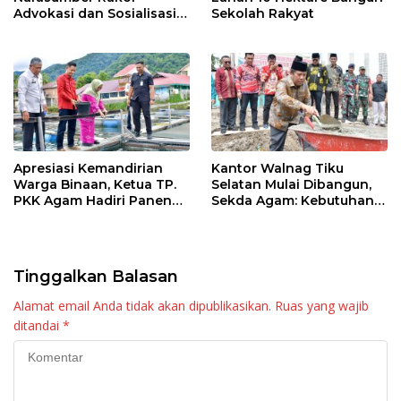
Advokasi dan Sosialisasi
Sekolah Rakyat
Program Imunisasi 2026
Apresiasi Kemandirian
Kantor Walnag Tiku
Warga Binaan, Ketua TP.
Selatan Mulai Dibangun,
PKK Agam Hadiri Panen
Sekda Agam: Kebutuhan
Raya KJA Binaan Rutan
Tingkatkan Layanan
Maninjau
Tinggalkan Balasan
Alamat email Anda tidak akan dipublikasikan.
Ruas yang wajib
ditandai
*