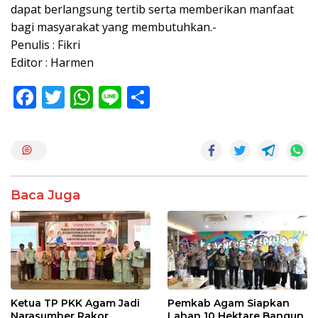
dapat berlangsung tertib serta memberikan manfaat
bagi masyarakat yang membutuhkan.-
Penulis : Fikri
Editor : Harmen
F
T
W
Li
S
ac
w
h
n
h
e
itt
at
e
ar
b
er
s
e
o
A
Baca Juga
o
p
k
p
Ketua TP PKK Agam Jadi
Pemkab Agam Siapkan
Narasumber Rakor
Lahan 10 Hektare Bangun