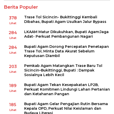
Berita Populer
Trase Tol Sicincin- Bukittinggi Kembali
378
Dibahas, Bupati Agam Usulkan Jalur Bypass
Lihat
LKAAM Matur Dikukuhkan, Bupati Agam:Jaga
284
Adat- Perkuat Pembangunan Nagari
Lihat
Bupati Agam Dorong Percepatan Penetapan
284
Trase Tol, Minta Data Akurat Sebelum
Lihat
Keputusan Diambil
Pemkab Agam Matangkan Trase Baru Tol
203
Sicincin–Bukittinggi, Bupati : Dampak
Lihat
Sosialnya Lebih Kecil
Bupati Agam Tekan Kesepakatan LP2B,
189
Perkuat Komitmen Lindungi Lahan Pertanian
Lihat
dan Ketahanan Pangan
Bupati Agam Gelar Pengajian Rutin Bersama
185
Kepala OPD, Perkuat Nilai Keislaman dan
Lihat
Budaya Literasi