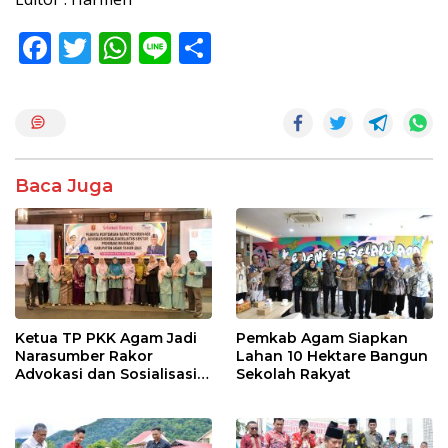
F
T
W
Li
S
ac
w
h
n
h
e
itt
at
e
ar
b
er
s
e
o
A
Baca Juga
o
p
k
p
Ketua TP PKK Agam Jadi
Pemkab Agam Siapkan
Narasumber Rakor
Lahan 10 Hektare Bangun
Advokasi dan Sosialisasi
Sekolah Rakyat
Program Imunisasi 2026