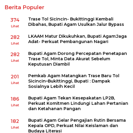
Berita Populer
Trase Tol Sicincin- Bukittinggi Kembali
374
Dibahas, Bupati Agam Usulkan Jalur Bypass
Lihat
LKAAM Matur Dikukuhkan, Bupati Agam:Jaga
282
Adat- Perkuat Pembangunan Nagari
Lihat
Bupati Agam Dorong Percepatan Penetapan
282
Trase Tol, Minta Data Akurat Sebelum
Lihat
Keputusan Diambil
Pemkab Agam Matangkan Trase Baru Tol
201
Sicincin–Bukittinggi, Bupati : Dampak
Lihat
Sosialnya Lebih Kecil
Bupati Agam Tekan Kesepakatan LP2B,
186
Perkuat Komitmen Lindungi Lahan Pertanian
Lihat
dan Ketahanan Pangan
Bupati Agam Gelar Pengajian Rutin Bersama
182
Kepala OPD, Perkuat Nilai Keislaman dan
Lihat
Budaya Literasi