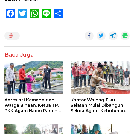
F
T
W
Li
S
ac
w
h
n
h
e
itt
at
e
ar
b
er
s
e
o
A
Baca Juga
o
p
k
p
Apresiasi Kemandirian
Kantor Walnag Tiku
Warga Binaan, Ketua TP.
Selatan Mulai Dibangun,
PKK Agam Hadiri Panen
Sekda Agam: Kebutuhan
Raya KJA Binaan Rutan
Tingkatkan Layanan
Maninjau