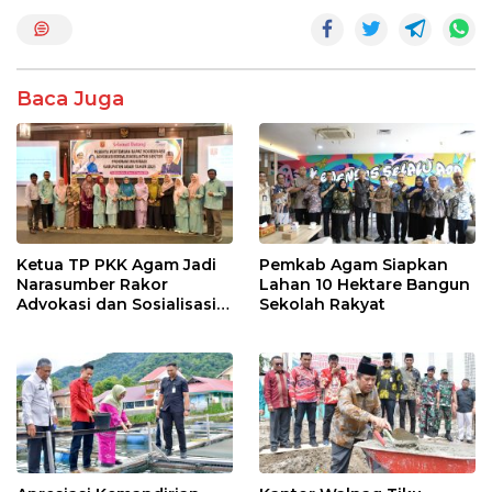
e
itt
at
e
ar
b
er
s
e
o
A
Baca Juga
o
p
k
p
Ketua TP PKK Agam Jadi
Pemkab Agam Siapkan
Narasumber Rakor
Lahan 10 Hektare Bangun
Advokasi dan Sosialisasi
Sekolah Rakyat
Program Imunisasi 2026