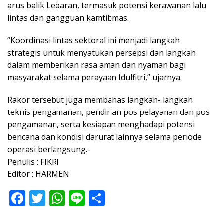
arus balik Lebaran, termasuk potensi kerawanan lalu
lintas dan gangguan kamtibmas.
“Koordinasi lintas sektoral ini menjadi langkah
strategis untuk menyatukan persepsi dan langkah
dalam memberikan rasa aman dan nyaman bagi
masyarakat selama perayaan Idulfitri,” ujarnya.
Rakor tersebut juga membahas langkah- langkah
teknis pengamanan, pendirian pos pelayanan dan pos
pengamanan, serta kesiapan menghadapi potensi
bencana dan kondisi darurat lainnya selama periode
operasi berlangsung.-
Penulis : FIKRI
Editor : HARMEN
F
T
W
Li
S
ac
w
h
n
h