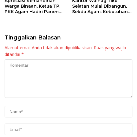
Apresiasi Kemandirian
Kantor Walnag Tiku
Warga Binaan, Ketua TP.
Selatan Mulai Dibangun,
PKK Agam Hadiri Panen
Sekda Agam: Kebutuhan
Raya KJA Binaan Rutan
Tingkatkan Layanan
Maninjau
Tinggalkan Balasan
Alamat email Anda tidak akan dipublikasikan.
Ruas yang wajib
ditandai
*