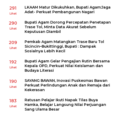
LKAAM Matur Dikukuhkan, Bupati Agam:Jaga
291
Adat- Perkuat Pembangunan Nagari
Lihat
Bupati Agam Dorong Percepatan Penetapan
290
Trase Tol, Minta Data Akurat Sebelum
Lihat
Keputusan Diambil
Pemkab Agam Matangkan Trase Baru Tol
209
Sicincin–Bukittinggi, Bupati : Dampak
Lihat
Sosialnya Lebih Kecil
Bupati Agam Gelar Pengajian Rutin Bersama
192
Kepala OPD, Perkuat Nilai Keislaman dan
Lihat
Budaya Literasi
SAYANG BAWAN, Inovasi Puskesmas Bawan
190
Perkuat Perlindungan Anak dan Remaja dari
Lihat
Kekerasan
Ratusan Pelajar Ikuti Napak Tilas Buya
183
Hamka, Belajar Langsung Nilai Perjuangan
Lihat
Sang Ulama Besar