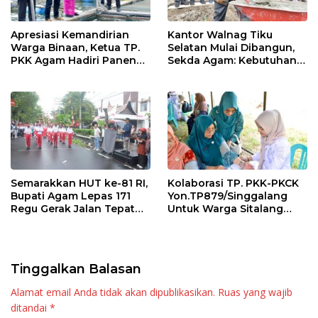
Apresiasi Kemandirian
Kantor Walnag Tiku
Warga Binaan, Ketua TP.
Selatan Mulai Dibangun,
PKK Agam Hadiri Panen
Sekda Agam: Kebutuhan
Raya KJA Binaan Rutan
Tingkatkan Layanan
Maninjau
Semarakkan HUT ke-81 RI,
Kolaborasi TP. PKK-PKCK
Bupati Agam Lepas 171
Yon.TP879/Singgalang
Regu Gerak Jalan Tepat
Untuk Warga Sitalang
Waktu
Diapresiasi Bupati Agam
Tinggalkan Balasan
Alamat email Anda tidak akan dipublikasikan.
Ruas yang wajib
ditandai
*