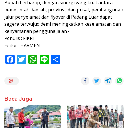
Bupati berharap, dengan sinergi yang kuat antara
pemerintah daerah, provinsi, dan pusat, pembangunan
jalur penyelamat dan flyover di Padang Luar dapat
segera terwujud demi meningkatkan keselamatan dan
kenyamanan pengguna jalan.-
Penulis : FIKRI
Editor : HARMEN
F
T
W
Li
S
ac
w
h
n
h
e
itt
at
e
ar
b
er
s
e
o
A
Baca Juga
o
p
k
p