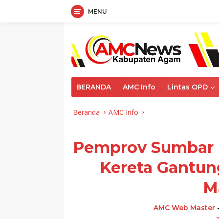
MENU
Langsung
ke
konten
BERANDA
AMC Info
Lintas OPD
Beranda
AMC Info
Pemprov Sumbar
Kereta Gantun
M
AMC Web Master