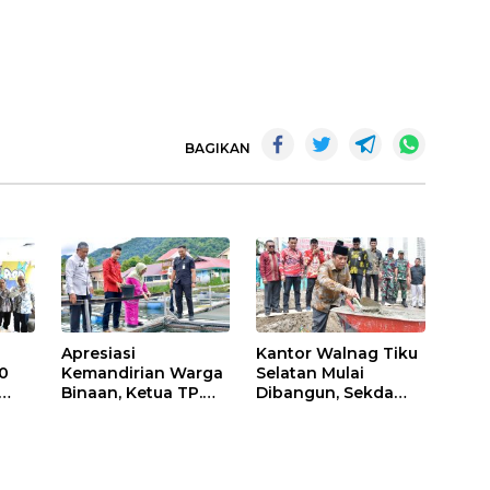
BAGIKAN
Apresiasi
Kantor Walnag Tiku
0
Kemandirian Warga
Selatan Mulai
Binaan, Ketua TP.
Dibangun, Sekda
PKK Agam Hadiri
Agam: Kebutuhan
Panen Raya KJA
Tingkatkan Layanan
Binaan Rutan
Maninjau