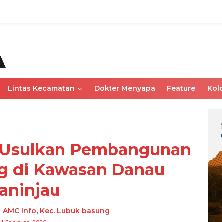
Lintas Kecamatan
Dokter Menyapa
Feature
Kol
 Usulkan Pembangunan
g di Kawasan Danau
aninjau
-
AMC Info
,
Kec. Lubuk basung