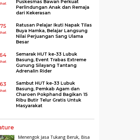
Puskesmas Bawan Perkuat
ihat
Perlindungan Anak dan Remaja
dari Kekerasan
Ratusan Pelajar Ikuti Napak Tilas
175
Buya Hamka, Belajar Langsung
ihat
Nilai Perjuangan Sang Ulama
Besar
Semarak HUT ke-33 Lubuk
164
Basung, Event Trabas Extreme
ihat
Gunung Silayang Tantang
Adrenalin Rider
Sambut HUT ke-33 Lubuk
163
Basung, Pemkab Agam dan
ihat
Charoen Pokphand Bagikan 15
Ribu Butir Telur Gratis Untuk
Masyarakat
ature
Menengok Jasa Tukang Beruk, Bisa