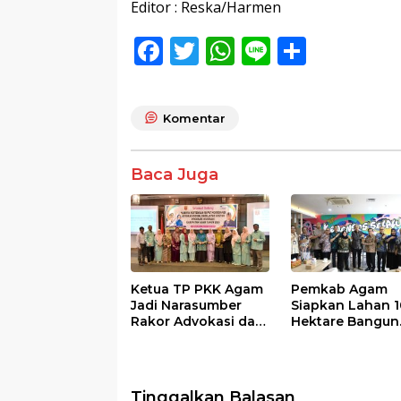
Editor : Reska/Harmen
F
T
W
Li
S
ac
w
h
n
h
e
itt
at
e
ar
Komentar
b
er
s
e
o
A
Baca Juga
o
p
k
p
Ketua TP PKK Agam
Pemkab Agam
Jadi Narasumber
Siapkan Lahan 1
Rakor Advokasi dan
Hektare Bangun
Sosialisasi Program
Sekolah Rakyat
Imunisasi 2026
Tinggalkan Balasan