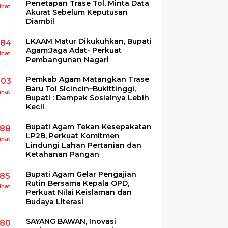
Penetapan Trase Tol, Minta Data
ihat
Akurat Sebelum Keputusan
Diambil
LKAAM Matur Dikukuhkan, Bupati
284
Agam:Jaga Adat- Perkuat
ihat
Pembangunan Nagari
Pemkab Agam Matangkan Trase
203
Baru Tol Sicincin–Bukittinggi,
ihat
Bupati : Dampak Sosialnya Lebih
Kecil
Bupati Agam Tekan Kesepakatan
188
LP2B, Perkuat Komitmen
ihat
Lindungi Lahan Pertanian dan
Ketahanan Pangan
Bupati Agam Gelar Pengajian
185
Rutin Bersama Kepala OPD,
ihat
Perkuat Nilai Keislaman dan
Budaya Literasi
SAYANG BAWAN, Inovasi
180