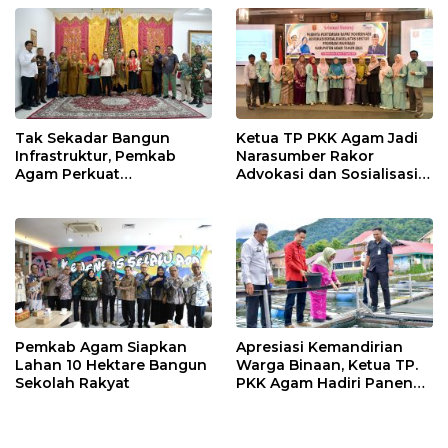
o
p
k
p
Tak Sekadar Bangun
Ketua TP PKK Agam Jadi
Infrastruktur, Pemkab
Narasumber Rakor
Agam Perkuat
Advokasi dan Sosialisasi
Perlindungan Perempuan
Program Imunisasi 2026
dan Anak Pascabencana
Pemkab Agam Siapkan
Apresiasi Kemandirian
Lahan 10 Hektare Bangun
Warga Binaan, Ketua TP.
Sekolah Rakyat
PKK Agam Hadiri Panen
Raya KJA Binaan Rutan
Maninjau