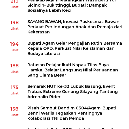
Pemkab Agam Matangkan Trase Baru Tol
213
Sicincin–Bukittinggi, Bupati : Dampak
Lihat
Sosialnya Lebih Kecil
SAYANG BAWAN, Inovasi Puskesmas Bawan
198
Perkuat Perlindungan Anak dan Remaja dari
Lihat
Kekerasan
Bupati Agam Gelar Pengajian Rutin Bersama
194
Kepala OPD, Perkuat Nilai Keislaman dan
Lihat
Budaya Literasi
Ratusan Pelajar Ikuti Napak Tilas Buya
188
Hamka, Belajar Langsung Nilai Perjuangan
Lihat
Sang Ulama Besar
Semarak HUT ke-33 Lubuk Basung, Event
175
Trabas Extreme Gunung Silayang Tantang
Lihat
Adrenalin Rider
Pisah Sambut Dandim 0304/Agam, Bupati
158
Benni Warlis Tegaskan Pentingnya
Lihat
Kolaborasi TNI dan Pemda