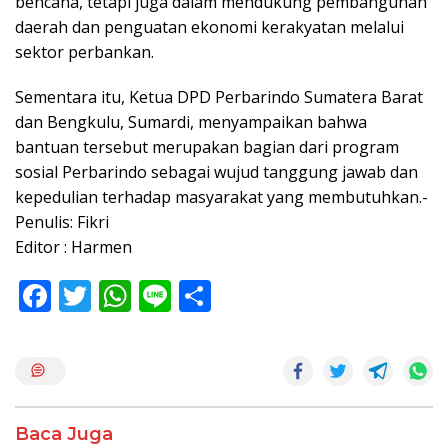
bencana, tetapi juga dalam mendukung pembangunan
daerah dan penguatan ekonomi kerakyatan melalui
sektor perbankan.
Sementara itu, Ketua DPD Perbarindo Sumatera Barat
dan Bengkulu, Sumardi, menyampaikan bahwa
bantuan tersebut merupakan bagian dari program
sosial Perbarindo sebagai wujud tanggung jawab dan
kepedulian terhadap masyarakat yang membutuhkan.-
Penulis: Fikri
Editor : Harmen
F
T
W
Li
S
ac
w
h
n
h
e
itt
at
e
ar
b
er
s
e
o
A
Baca Juga