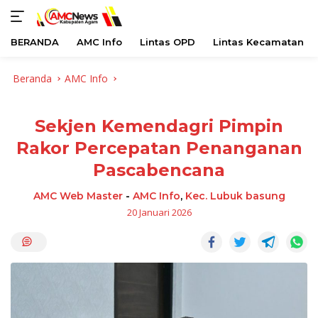
BERANDA
AMC Info
Lintas OPD
Lintas Kecamatan
Langsung
Beranda
AMC Info
ke
konten
Sekjen Kemendagri Pimpin
Rakor Percepatan Penanganan
Pascabencana
AMC Web Master
-
AMC Info
,
Kec. Lubuk basung
20 Januari 2026