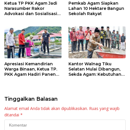
Ketua TP PKK Agam Jadi
Pemkab Agam Siapkan
Narasumber Rakor
Lahan 10 Hektare Bangun
Advokasi dan Sosialisasi
Sekolah Rakyat
Program Imunisasi 2026
Apresiasi Kemandirian
Kantor Walnag Tiku
Warga Binaan, Ketua TP.
Selatan Mulai Dibangun,
PKK Agam Hadiri Panen
Sekda Agam: Kebutuhan
Raya KJA Binaan Rutan
Tingkatkan Layanan
Maninjau
Tinggalkan Balasan
Alamat email Anda tidak akan dipublikasikan.
Ruas yang wajib
ditandai
*