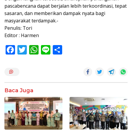
pascabencana dapat berjalan lebih terkoordinasi, tepat
sasaran, dan memberikan dampak nyata bagi
masyarakat terdampak.-
Penulis: Tori
Editor : Harmen
F
T
W
Li
S
ac
w
h
n
h
e
itt
at
e
ar
b
er
s
e
o
A
Baca Juga
o
p
k
p