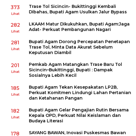
Trase Tol Sicincin- Bukittinggi Kembali
373
Dibahas, Bupati Agam Usulkan Jalur Bypass
Lihat
LKAAM Matur Dikukuhkan, Bupati Agam:Jaga
282
Adat- Perkuat Pembangunan Nagari
Lihat
Bupati Agam Dorong Percepatan Penetapan
281
Trase Tol, Minta Data Akurat Sebelum
Lihat
Keputusan Diambil
Pemkab Agam Matangkan Trase Baru Tol
201
Sicincin–Bukittinggi, Bupati : Dampak
Lihat
Sosialnya Lebih Kecil
Bupati Agam Tekan Kesepakatan LP2B,
185
Perkuat Komitmen Lindungi Lahan Pertanian
Lihat
dan Ketahanan Pangan
Bupati Agam Gelar Pengajian Rutin Bersama
182
Kepala OPD, Perkuat Nilai Keislaman dan
Lihat
Budaya Literasi
SAYANG BAWAN, Inovasi Puskesmas Bawan
178