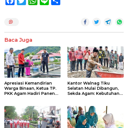
F
T
W
Li
S
ac
w
h
n
h
e
itt
at
e
ar
b
er
s
e
o
A
Baca Juga
o
p
k
p
Apresiasi Kemandirian
Kantor Walnag Tiku
Warga Binaan, Ketua TP.
Selatan Mulai Dibangun,
PKK Agam Hadiri Panen
Sekda Agam: Kebutuhan
Raya KJA Binaan Rutan
Tingkatkan Layanan
Maninjau