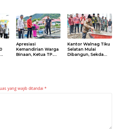
Apresiasi
Kantor Walnag Tiku
0
Kemandirian Warga
Selatan Mulai
Binaan, Ketua TP.
Dibangun, Sekda
PKK Agam Hadiri
Agam: Kebutuhan
Panen Raya KJA
Tingkatkan Layanan
Binaan Rutan
Maninjau
uas yang wajib ditandai
*