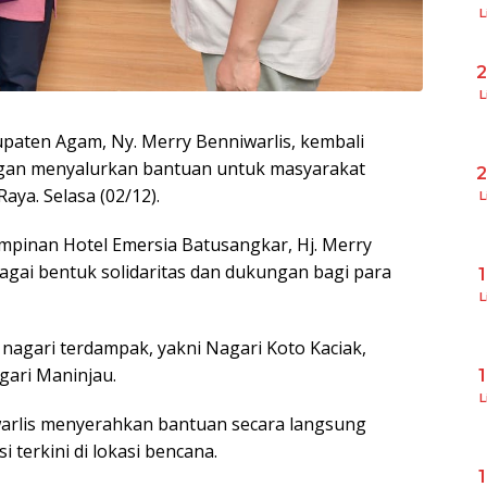
L
L
aten Agam, Ny. Merry Benniwarlis, kembali
ngan menyalurkan bantuan untuk masyarakat
ya. Selasa (02/12).
L
impinan Hotel Emersia Batusangkar, Hj. Merry
gai bentuk solidaritas dan dukungan bagi para
L
nagari terdampak, yakni Nagari Koto Kaciak,
gari Maninjau.
L
arlis menyerahkan bantuan secara langsung
 terkini di lokasi bencana.