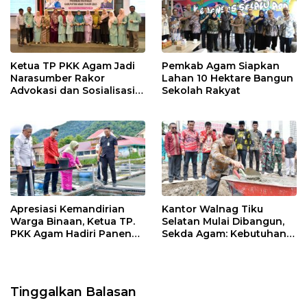
Ketua TP PKK Agam Jadi
Pemkab Agam Siapkan
Narasumber Rakor
Lahan 10 Hektare Bangun
Advokasi dan Sosialisasi
Sekolah Rakyat
Program Imunisasi 2026
Apresiasi Kemandirian
Kantor Walnag Tiku
Warga Binaan, Ketua TP.
Selatan Mulai Dibangun,
PKK Agam Hadiri Panen
Sekda Agam: Kebutuhan
Raya KJA Binaan Rutan
Tingkatkan Layanan
Maninjau
Tinggalkan Balasan