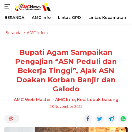
BERANDA
AMC Info
Lintas OPD
Lintas Kecamatan
Langsung
Beranda
AMC Info
ke
konten
Bupati Agam Sampaikan
Pengajian “ASN Peduli dan
Bekerja Tinggi”, Ajak ASN
Doakan Korban Banjir dan
Galodo
AMC Web Master
-
AMC Info
,
Kec. Lubuk basung
28 November 2025