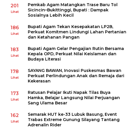
Pemkab Agam Matangkan Trase Baru Tol
201
Sicincin–Bukittinggi, Bupati : Dampak
Lihat
Sosialnya Lebih Kecil
Bupati Agam Tekan Kesepakatan LP2B,
186
Perkuat Komitmen Lindungi Lahan Pertanian
Lihat
dan Ketahanan Pangan
Bupati Agam Gelar Pengajian Rutin Bersama
183
Kepala OPD, Perkuat Nilai Keislaman dan
Lihat
Budaya Literasi
SAYANG BAWAN, Inovasi Puskesmas Bawan
178
Perkuat Perlindungan Anak dan Remaja dari
Lihat
Kekerasan
Ratusan Pelajar Ikuti Napak Tilas Buya
173
Hamka, Belajar Langsung Nilai Perjuangan
Lihat
Sang Ulama Besar
Semarak HUT ke-33 Lubuk Basung, Event
162
Trabas Extreme Gunung Silayang Tantang
Lihat
Adrenalin Rider