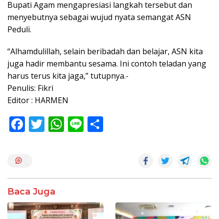
Bupati Agam mengapresiasi langkah tersebut dan
menyebutnya sebagai wujud nyata semangat ASN
Peduli.
“Alhamdulillah, selain beribadah dan belajar, ASN kita
juga hadir membantu sesama. Ini contoh teladan yang
harus terus kita jaga,” tutupnya.-
Penulis: Fikri
Editor : HARMEN
F
T
W
Li
S
ac
w
h
n
h
e
itt
at
e
ar
b
er
s
e
o
A
Baca Juga
o
p
k
p