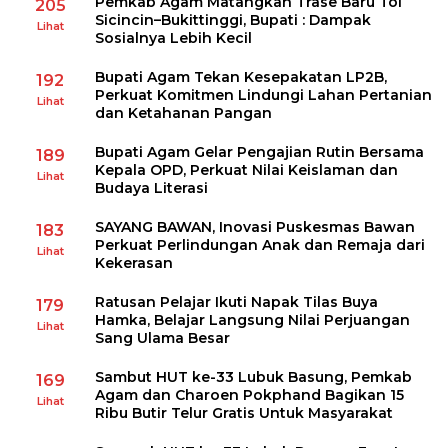
Pemkab Agam Matangkan Trase Baru Tol
205
Sicincin–Bukittinggi, Bupati : Dampak
Lihat
Sosialnya Lebih Kecil
Bupati Agam Tekan Kesepakatan LP2B,
192
Perkuat Komitmen Lindungi Lahan Pertanian
Lihat
dan Ketahanan Pangan
Bupati Agam Gelar Pengajian Rutin Bersama
189
Kepala OPD, Perkuat Nilai Keislaman dan
Lihat
Budaya Literasi
SAYANG BAWAN, Inovasi Puskesmas Bawan
183
Perkuat Perlindungan Anak dan Remaja dari
Lihat
Kekerasan
Ratusan Pelajar Ikuti Napak Tilas Buya
179
Hamka, Belajar Langsung Nilai Perjuangan
Lihat
Sang Ulama Besar
Sambut HUT ke-33 Lubuk Basung, Pemkab
169
Agam dan Charoen Pokphand Bagikan 15
Lihat
Ribu Butir Telur Gratis Untuk Masyarakat