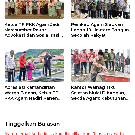
Ketua TP PKK Agam Jadi
Pemkab Agam Siapkan
Narasumber Rakor
Lahan 10 Hektare Bangun
Advokasi dan Sosialisasi
Sekolah Rakyat
Program Imunisasi 2026
Apresiasi Kemandirian
Kantor Walnag Tiku
Warga Binaan, Ketua TP.
Selatan Mulai Dibangun,
PKK Agam Hadiri Panen
Sekda Agam: Kebutuhan
Raya KJA Binaan Rutan
Tingkatkan Layanan
Maninjau
Tinggalkan Balasan
Alamat email Anda tidak akan dipublikasikan.
Ruas yang wajib