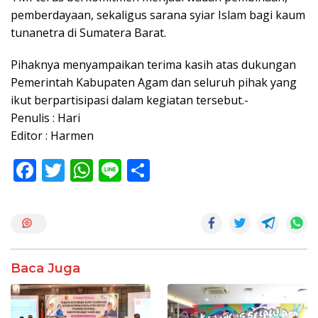
pemberdayaan, sekaligus sarana syiar Islam bagi kaum
tunanetra di Sumatera Barat.
Pihaknya menyampaikan terima kasih atas dukungan
Pemerintah Kabupaten Agam dan seluruh pihak yang
ikut berpartisipasi dalam kegiatan tersebut.-
Penulis : Hari
Editor : Harmen
F
T
W
Li
S
ac
w
h
n
h
e
itt
at
e
ar
b
er
s
e
o
A
Baca Juga
o
p
k
p