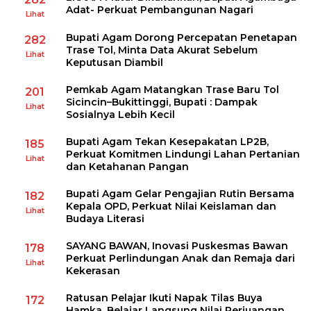
Adat- Perkuat Pembangunan Nagari
Lihat
Bupati Agam Dorong Percepatan Penetapan
282
Trase Tol, Minta Data Akurat Sebelum
Lihat
Keputusan Diambil
Pemkab Agam Matangkan Trase Baru Tol
201
Sicincin–Bukittinggi, Bupati : Dampak
Lihat
Sosialnya Lebih Kecil
Bupati Agam Tekan Kesepakatan LP2B,
185
Perkuat Komitmen Lindungi Lahan Pertanian
Lihat
dan Ketahanan Pangan
Bupati Agam Gelar Pengajian Rutin Bersama
182
Kepala OPD, Perkuat Nilai Keislaman dan
Lihat
Budaya Literasi
SAYANG BAWAN, Inovasi Puskesmas Bawan
178
Perkuat Perlindungan Anak dan Remaja dari
Lihat
Kekerasan
Ratusan Pelajar Ikuti Napak Tilas Buya
172
Hamka, Belajar Langsung Nilai Perjuangan