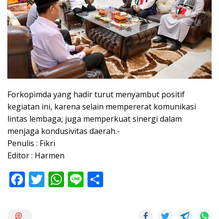
Forkopimda yang hadir turut menyambut positif
kegiatan ini, karena selain mempererat komunikasi
lintas lembaga, juga memperkuat sinergi dalam
menjaga kondusivitas daerah.-
Penulis : Fikri
Editor : Harmen
F
T
W
Li
S
ac
w
h
n
h
e
itt
at
e
ar