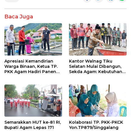
b
er
s
e
o
A
Baca Juga
o
p
k
p
Apresiasi Kemandirian
Kantor Walnag Tiku
Warga Binaan, Ketua TP.
Selatan Mulai Dibangun,
PKK Agam Hadiri Panen
Sekda Agam: Kebutuhan
Raya KJA Binaan Rutan
Tingkatkan Layanan
Maninjau
Semarakkan HUT ke-81 RI,
Kolaborasi TP. PKK-PKCK
Bupati Agam Lepas 171
Yon.TP879/Singgalang