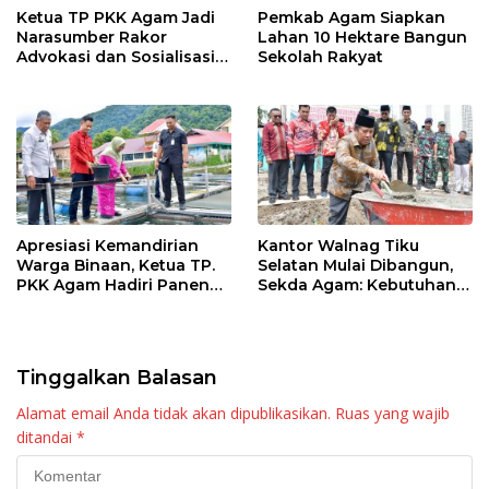
Ketua TP PKK Agam Jadi
Pemkab Agam Siapkan
Narasumber Rakor
Lahan 10 Hektare Bangun
Advokasi dan Sosialisasi
Sekolah Rakyat
Program Imunisasi 2026
Apresiasi Kemandirian
Kantor Walnag Tiku
Warga Binaan, Ketua TP.
Selatan Mulai Dibangun,
PKK Agam Hadiri Panen
Sekda Agam: Kebutuhan
Raya KJA Binaan Rutan
Tingkatkan Layanan
Maninjau
Tinggalkan Balasan
Alamat email Anda tidak akan dipublikasikan.
Ruas yang wajib
ditandai
*