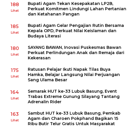
Bupati Agam Tekan Kesepakatan LP2B,
188
Perkuat Komitmen Lindungi Lahan Pertanian
Lihat
dan Ketahanan Pangan
Bupati Agam Gelar Pengajian Rutin Bersama
185
Kepala OPD, Perkuat Nilai Keislaman dan
Lihat
Budaya Literasi
SAYANG BAWAN, Inovasi Puskesmas Bawan
180
Perkuat Perlindungan Anak dan Remaja dari
Lihat
Kekerasan
Ratusan Pelajar Ikuti Napak Tilas Buya
175
Hamka, Belajar Langsung Nilai Perjuangan
Lihat
Sang Ulama Besar
Semarak HUT ke-33 Lubuk Basung, Event
164
Trabas Extreme Gunung Silayang Tantang
Lihat
Adrenalin Rider
Sambut HUT ke-33 Lubuk Basung, Pemkab
163
Agam dan Charoen Pokphand Bagikan 15
Lihat
Ribu Butir Telur Gratis Untuk Masyarakat