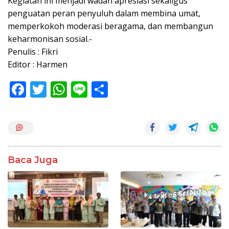
Kegiatan ini menjadi wadah apresiasi sekaligus
penguatan peran penyuluh dalam membina umat,
memperkokoh moderasi beragama, dan membangun
keharmonisan sosial.-
Penulis : Fikri
Editor : Harmen
F
T
W
Li
S
ac
w
h
n
h
e
itt
at
e
ar
b
er
s
e
o
A
Baca Juga
o
p
k
p