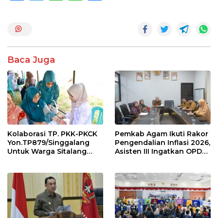
ac
w
h
n
h
e
itt
at
e
ar
b
er
s
e
o
A
Baca Juga
o
p
k
p
Kolaborasi TP. PKK-PKCK
Pemkab Agam Ikuti Rakor
Yon.TP879/Singgalang
Pengendalian Inflasi 2026,
Untuk Warga Sitalang
Asisten III Ingatkan OPD
Diapresiasi Bupati Agam
Tetap Waspada Meski
Inflasi Stabil