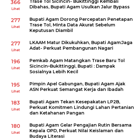
Trase Tol Sicincin- Bukittinggi Kembali
366
Dibahas, Bupati Agam Usulkan Jalur Bypass
Lihat
Bupati Agam Dorong Percepatan Penetapan
277
Trase Tol, Minta Data Akurat Sebelum
Lihat
Keputusan Diambil
LKAAM Matur Dikukuhkan, Bupati Agam:Jaga
277
Adat- Perkuat Pembangunan Nagari
Lihat
Pemkab Agam Matangkan Trase Baru Tol
196
Sicincin–Bukittinggi, Bupati : Dampak
Lihat
Sosialnya Lebih Kecil
Pimpin Apel Gabungan, Bupati Agam Ajak
195
ASN Perkuat Semangat Kerja dan Ibadah
Lihat
Bupati Agam Tekan Kesepakatan LP2B,
183
Perkuat Komitmen Lindungi Lahan Pertanian
Lihat
dan Ketahanan Pangan
Bupati Agam Gelar Pengajian Rutin Bersama
180
Kepala OPD, Perkuat Nilai Keislaman dan
Lihat
Budaya Literasi