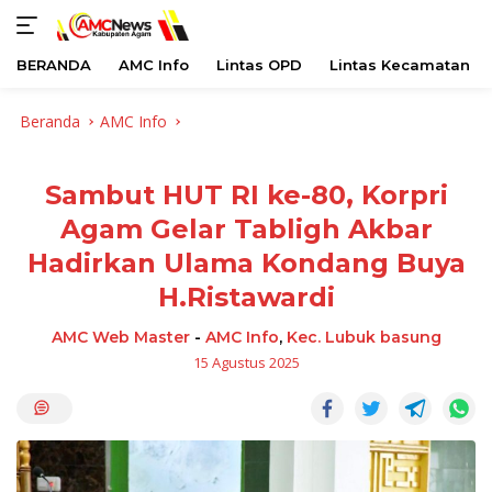
BERANDA
AMC Info
Lintas OPD
Lintas Kecamatan
Langsung
Beranda
AMC Info
ke
konten
Sambut HUT RI ke-80, Korpri
Agam Gelar Tabligh Akbar
Hadirkan Ulama Kondang Buya
H.Ristawardi
AMC Web Master
-
AMC Info
,
Kec. Lubuk basung
15 Agustus 2025