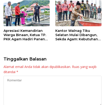
Apresiasi Kemandirian
Kantor Walnag Tiku
Warga Binaan, Ketua TP.
Selatan Mulai Dibangun,
PKK Agam Hadiri Panen
Sekda Agam: Kebutuhan
Raya KJA Binaan Rutan
Tingkatkan Layanan
Maninjau
Tinggalkan Balasan
Alamat email Anda tidak akan dipublikasikan.
Ruas yang wajib
ditandai
*