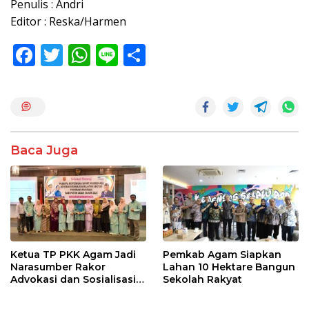
Penulis : Andri
Editor : Reska/Harmen
F
T
W
Li
S
ac
w
h
n
h
e
itt
at
e
ar
b
er
s
e
o
A
Baca Juga
o
p
k
p
Ketua TP PKK Agam Jadi
Pemkab Agam Siapkan
Narasumber Rakor
Lahan 10 Hektare Bangun
Advokasi dan Sosialisasi
Sekolah Rakyat
Program Imunisasi 2026