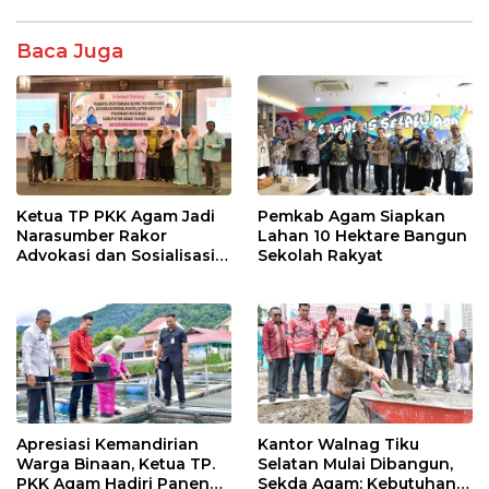
b
er
s
e
o
A
Baca Juga
o
p
k
p
Ketua TP PKK Agam Jadi
Pemkab Agam Siapkan
Narasumber Rakor
Lahan 10 Hektare Bangun
Advokasi dan Sosialisasi
Sekolah Rakyat
Program Imunisasi 2026
Apresiasi Kemandirian
Kantor Walnag Tiku
Warga Binaan, Ketua TP.
Selatan Mulai Dibangun,
PKK Agam Hadiri Panen
Sekda Agam: Kebutuhan