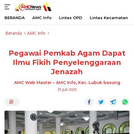
BERANDA
AMC Info
Lintas OPD
Lintas Kecamatan
Langsung
Beranda
AMC Info
ke
konten
Pegawai Pemkab Agam Dapat
Ilmu Fikih Penyelenggaraan
Jenazah
AMC Web Master
-
AMC Info
,
Kec. Lubuk basung
25 Juli 2025