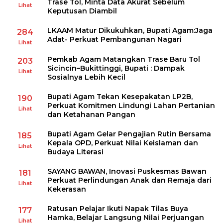
Trase Tol, Minta Data Akurat Sebelum
Lihat
Keputusan Diambil
LKAAM Matur Dikukuhkan, Bupati Agam:Jaga
284
Adat- Perkuat Pembangunan Nagari
Lihat
Pemkab Agam Matangkan Trase Baru Tol
203
Sicincin–Bukittinggi, Bupati : Dampak
Lihat
Sosialnya Lebih Kecil
Bupati Agam Tekan Kesepakatan LP2B,
190
Perkuat Komitmen Lindungi Lahan Pertanian
Lihat
dan Ketahanan Pangan
Bupati Agam Gelar Pengajian Rutin Bersama
185
Kepala OPD, Perkuat Nilai Keislaman dan
Lihat
Budaya Literasi
SAYANG BAWAN, Inovasi Puskesmas Bawan
181
Perkuat Perlindungan Anak dan Remaja dari
Lihat
Kekerasan
Ratusan Pelajar Ikuti Napak Tilas Buya
177
Hamka, Belajar Langsung Nilai Perjuangan
Lihat