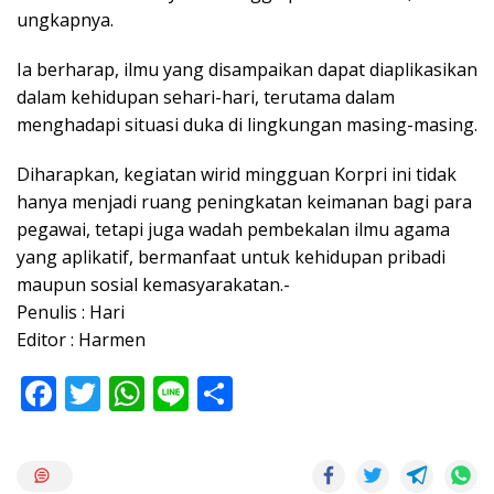
ungkapnya.
Ia berharap, ilmu yang disampaikan dapat diaplikasikan
dalam kehidupan sehari-hari, terutama dalam
menghadapi situasi duka di lingkungan masing-masing.
Diharapkan, kegiatan wirid mingguan Korpri ini tidak
hanya menjadi ruang peningkatan keimanan bagi para
pegawai, tetapi juga wadah pembekalan ilmu agama
yang aplikatif, bermanfaat untuk kehidupan pribadi
maupun sosial kemasyarakatan.-
Penulis : Hari
Editor : Harmen
F
T
W
Li
S
ac
w
h
n
h
e
itt
at
e
ar