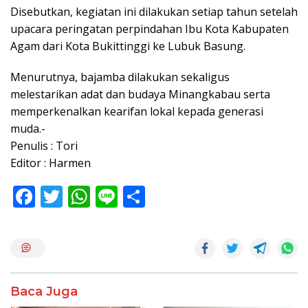
Disebutkan, kegiatan ini dilakukan setiap tahun setelah
upacara peringatan perpindahan Ibu Kota Kabupaten
Agam dari Kota Bukittinggi ke Lubuk Basung.
Menurutnya, bajamba dilakukan sekaligus
melestarikan adat dan budaya Minangkabau serta
memperkenalkan kearifan lokal kepada generasi
muda.-
Penulis : Tori
Editor : Harmen
F
T
W
Li
S
ac
w
h
n
h
e
itt
at
e
ar
b
er
s
e
o
A
Baca Juga
o
p