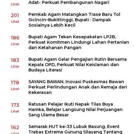
Adat- Perkuat Pembangunan Nagari
Lihat
Pemkab Agam Matangkan Trase Baru Tol
201
Sicincin–Bukittinggi, Bupati : Dampak
Lihat
Sosialnya Lebih Kecil
Bupati Agam Tekan Kesepakatan LP2B,
186
Perkuat Komitmen Lindungi Lahan Pertanian
Lihat
dan Ketahanan Pangan
Bupati Agam Gelar Pengajian Rutin Bersama
183
Kepala OPD, Perkuat Nilai Keislaman dan
Lihat
Budaya Literasi
SAYANG BAWAN, Inovasi Puskesmas Bawan
178
Perkuat Perlindungan Anak dan Remaja dari
Lihat
Kekerasan
Ratusan Pelajar Ikuti Napak Tilas Buya
173
Hamka, Belajar Langsung Nilai Perjuangan
Lihat
Sang Ulama Besar
Semarak HUT ke-33 Lubuk Basung, Event
162
Trabas Extreme Gunung Silayang Tantang
Lihat