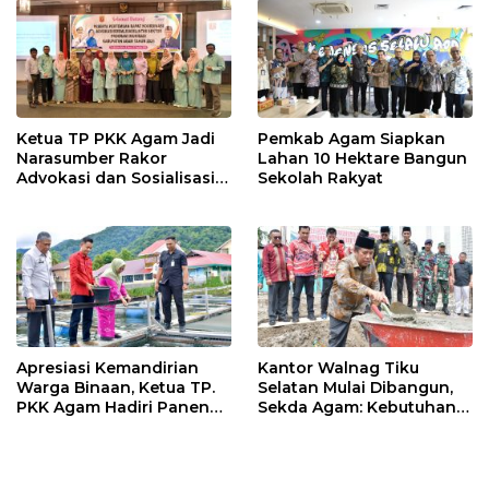
k
p
Ketua TP PKK Agam Jadi
Pemkab Agam Siapkan
Narasumber Rakor
Lahan 10 Hektare Bangun
Advokasi dan Sosialisasi
Sekolah Rakyat
Program Imunisasi 2026
Apresiasi Kemandirian
Kantor Walnag Tiku
Warga Binaan, Ketua TP.
Selatan Mulai Dibangun,
PKK Agam Hadiri Panen
Sekda Agam: Kebutuhan
Raya KJA Binaan Rutan
Tingkatkan Layanan
Maninjau