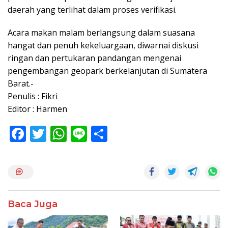
daerah yang terlihat dalam proses verifikasi.
Acara makan malam berlangsung dalam suasana
hangat dan penuh kekeluargaan, diwarnai diskusi
ringan dan pertukaran pandangan mengenai
pengembangan geopark berkelanjutan di Sumatera
Barat.-
Penulis : Fikri
Editor : Harmen
F
T
W
Li
S
ac
w
h
n
h
e
itt
at
e
ar
b
er
s
e
o
A
Baca Juga
o
p