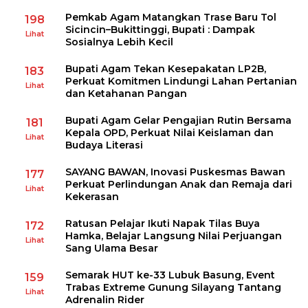
Pemkab Agam Matangkan Trase Baru Tol
198
Sicincin–Bukittinggi, Bupati : Dampak
Lihat
Sosialnya Lebih Kecil
Bupati Agam Tekan Kesepakatan LP2B,
183
Perkuat Komitmen Lindungi Lahan Pertanian
Lihat
dan Ketahanan Pangan
Bupati Agam Gelar Pengajian Rutin Bersama
181
Kepala OPD, Perkuat Nilai Keislaman dan
Lihat
Budaya Literasi
SAYANG BAWAN, Inovasi Puskesmas Bawan
177
Perkuat Perlindungan Anak dan Remaja dari
Lihat
Kekerasan
Ratusan Pelajar Ikuti Napak Tilas Buya
172
Hamka, Belajar Langsung Nilai Perjuangan
Lihat
Sang Ulama Besar
Semarak HUT ke-33 Lubuk Basung, Event
159
Trabas Extreme Gunung Silayang Tantang
Lihat
Adrenalin Rider