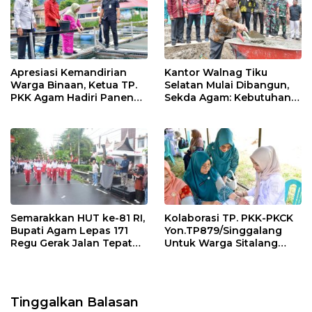
k
p
Apresiasi Kemandirian
Kantor Walnag Tiku
Warga Binaan, Ketua TP.
Selatan Mulai Dibangun,
PKK Agam Hadiri Panen
Sekda Agam: Kebutuhan
Raya KJA Binaan Rutan
Tingkatkan Layanan
Maninjau
Semarakkan HUT ke-81 RI,
Kolaborasi TP. PKK-PKCK
Bupati Agam Lepas 171
Yon.TP879/Singgalang
Regu Gerak Jalan Tepat
Untuk Warga Sitalang
Waktu
Diapresiasi Bupati Agam
Tinggalkan Balasan