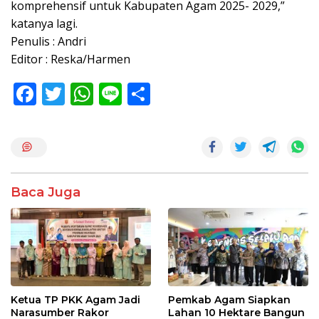
komprehensif untuk Kabupaten Agam 2025- 2029,”
katanya lagi.
Penulis : Andri
Editor : Reska/Harmen
F
T
W
Li
S
ac
w
h
n
h
e
itt
at
e
ar
b
er
s
e
o
A
Baca Juga
o
p
k
p
Ketua TP PKK Agam Jadi
Pemkab Agam Siapkan
Narasumber Rakor
Lahan 10 Hektare Bangun