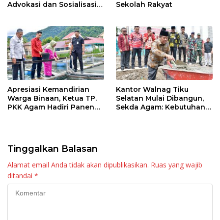
Advokasi dan Sosialisasi
Sekolah Rakyat
Program Imunisasi 2026
Apresiasi Kemandirian
Kantor Walnag Tiku
Warga Binaan, Ketua TP.
Selatan Mulai Dibangun,
PKK Agam Hadiri Panen
Sekda Agam: Kebutuhan
Raya KJA Binaan Rutan
Tingkatkan Layanan
Maninjau
Tinggalkan Balasan
Alamat email Anda tidak akan dipublikasikan.
Ruas yang wajib
ditandai
*