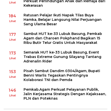
Perkuat Perlindungan Anak dan Remaja dari
Lihat
Kekerasan
Ratusan Pelajar Ikuti Napak Tilas Buya
184
Hamka, Belajar Langsung Nilai Perjuangan
Lihat
Sang Ulama Besar
Sambut HUT ke-33 Lubuk Basung, Pemkab
177
Agam dan Charoen Pokphand Bagikan 15
Lihat
Ribu Butir Telur Gratis Untuk Masyarakat
Semarak HUT ke-33 Lubuk Basung, Event
173
Trabas Extreme Gunung Silayang Tantang
Lihat
Adrenalin Rider
Pisah Sambut Dandim 0304/Agam, Bupati
153
Benni Warlis Tegaskan Pentingnya
Lihat
Kolaborasi TNI dan Pemda
Pemkab.Agam Perkuat Pelayanan Publik,
146
Jalin Kerjasama Strategis Dengan Kejaksaan,
Lihat
PLN dan Poteknas