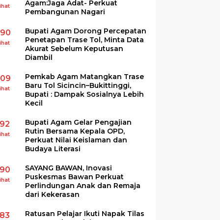
Agam:Jaga Adat- Perkuat
ihat
Pembangunan Nagari
Bupati Agam Dorong Percepatan
290
Penetapan Trase Tol, Minta Data
ihat
Akurat Sebelum Keputusan
Diambil
Pemkab Agam Matangkan Trase
209
Baru Tol Sicincin–Bukittinggi,
ihat
Bupati : Dampak Sosialnya Lebih
Kecil
Bupati Agam Gelar Pengajian
192
Rutin Bersama Kepala OPD,
ihat
Perkuat Nilai Keislaman dan
Budaya Literasi
SAYANG BAWAN, Inovasi
190
Puskesmas Bawan Perkuat
ihat
Perlindungan Anak dan Remaja
dari Kekerasan
Ratusan Pelajar Ikuti Napak Tilas
183