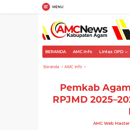
MENU
Langsung
ke
konten
BERANDA
AMC Info
Lintas OPD
Beranda
AMC Info
Pemkab Agam
RPJMD 2025–202
AMC Web Master