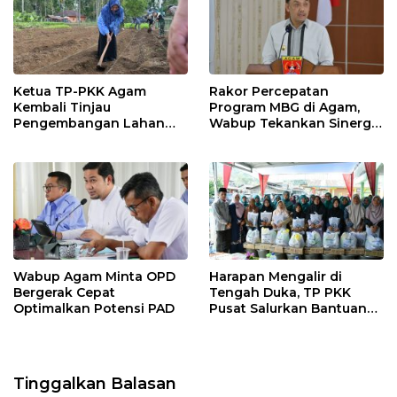
k
p
Ketua TP-PKK Agam
Rakor Percepatan
Kembali Tinjau
Program MBG di Agam,
Pengembangan Lahan
Wabup Tekankan Sinergi
Pertanian Yonif TP 897
dan Keamanan Pangan
Singgalang
Wabup Agam Minta OPD
Harapan Mengalir di
Bergerak Cepat
Tengah Duka, TP PKK
Optimalkan Potensi PAD
Pusat Salurkan Bantuan
untuk Warga Malalak
Tinggalkan Balasan