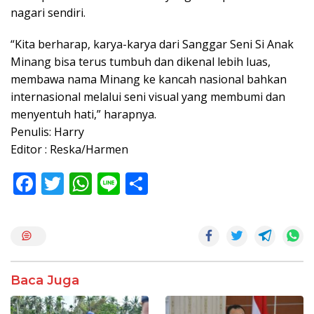
nagari sendiri.
“Kita berharap, karya-karya dari Sanggar Seni Si Anak
Minang bisa terus tumbuh dan dikenal lebih luas,
membawa nama Minang ke kancah nasional bahkan
internasional melalui seni visual yang membumi dan
menyentuh hati,” harapnya.
Penulis: Harry
Editor : Reska/Harmen
F
T
W
Li
S
ac
w
h
n
h
e
itt
at
e
ar
b
er
s
e
o
A
Baca Juga
o
p