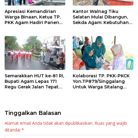
Apresiasi Kemandirian
Kantor Walnag Tiku
Warga Binaan, Ketua TP.
Selatan Mulai Dibangun,
PKK Agam Hadiri Panen
Sekda Agam: Kebutuhan
Raya KJA Binaan Rutan
Tingkatkan Layanan
Maninjau
Semarakkan HUT ke-81 RI,
Kolaborasi TP. PKK-PKCK
Bupati Agam Lepas 171
Yon.TP879/Singgalang
Regu Gerak Jalan Tepat
Untuk Warga Sitalang
Waktu
Diapresiasi Bupati Agam
Tinggalkan Balasan
Alamat email Anda tidak akan dipublikasikan.
Ruas yang wajib
ditandai
*