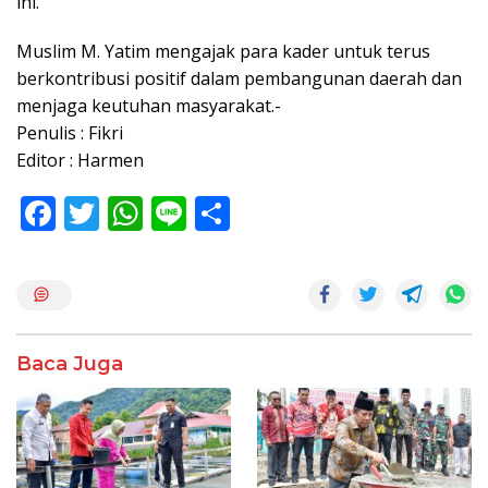
ini.
Muslim M. Yatim mengajak para kader untuk terus
berkontribusi positif dalam pembangunan daerah dan
menjaga keutuhan masyarakat.-
Penulis : Fikri
Editor : Harmen
F
T
W
Li
S
ac
w
h
n
h
e
itt
at
e
ar
b
er
s
e
o
A
Baca Juga
o
p
k
p