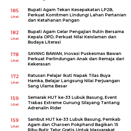
Bupati Agam Tekan Kesepakatan LP2B,
185
Perkuat Komitmen Lindungi Lahan Pertanian
Lihat
dan Ketahanan Pangan
Bupati Agam Gelar Pengajian Rutin Bersama
182
Kepala OPD, Perkuat Nilai Keislaman dan
Lihat
Budaya Literasi
SAYANG BAWAN, Inovasi Puskesmas Bawan
178
Perkuat Perlindungan Anak dan Remaja dari
Lihat
Kekerasan
Ratusan Pelajar Ikuti Napak Tilas Buya
172
Hamka, Belajar Langsung Nilai Perjuangan
Lihat
Sang Ulama Besar
Semarak HUT ke-33 Lubuk Basung, Event
159
Trabas Extreme Gunung Silayang Tantang
Lihat
Adrenalin Rider
Sambut HUT ke-33 Lubuk Basung, Pemkab
159
Agam dan Charoen Pokphand Bagikan 15
Lihat
Ribu Butir Telur Gratis Untuk Masyarakat