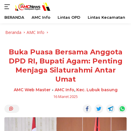
BERANDA
AMC Info
Lintas OPD
Lintas Kecamatan
Langsung
Beranda
AMC Info
ke
konten
Buka Puasa Bersama Anggota
DPD RI, Bupati Agam: Penting
Menjaga Silaturahmi Antar
Umat
AMC Web Master
-
AMC Info
,
Kec. Lubuk basung
16 Maret 2025