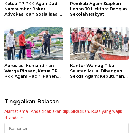
Ketua TP PKK Agam Jadi
Pemkab Agam Siapkan
Narasumber Rakor
Lahan 10 Hektare Bangun
Advokasi dan Sosialisasi
Sekolah Rakyat
Program Imunisasi 2026
Apresiasi Kemandirian
Kantor Walnag Tiku
Warga Binaan, Ketua TP.
Selatan Mulai Dibangun,
PKK Agam Hadiri Panen
Sekda Agam: Kebutuhan
Raya KJA Binaan Rutan
Tingkatkan Layanan
Maninjau
Tinggalkan Balasan
Alamat email Anda tidak akan dipublikasikan.
Ruas yang wajib
ditandai
*