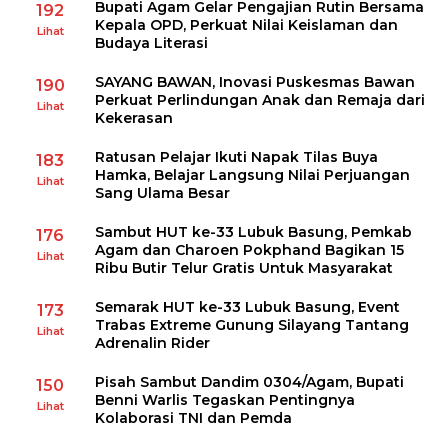
Bupati Agam Gelar Pengajian Rutin Bersama
192
Kepala OPD, Perkuat Nilai Keislaman dan
Lihat
Budaya Literasi
SAYANG BAWAN, Inovasi Puskesmas Bawan
190
Perkuat Perlindungan Anak dan Remaja dari
Lihat
Kekerasan
Ratusan Pelajar Ikuti Napak Tilas Buya
183
Hamka, Belajar Langsung Nilai Perjuangan
Lihat
Sang Ulama Besar
Sambut HUT ke-33 Lubuk Basung, Pemkab
176
Agam dan Charoen Pokphand Bagikan 15
Lihat
Ribu Butir Telur Gratis Untuk Masyarakat
Semarak HUT ke-33 Lubuk Basung, Event
173
Trabas Extreme Gunung Silayang Tantang
Lihat
Adrenalin Rider
Pisah Sambut Dandim 0304/Agam, Bupati
150
Benni Warlis Tegaskan Pentingnya
Lihat
Kolaborasi TNI dan Pemda