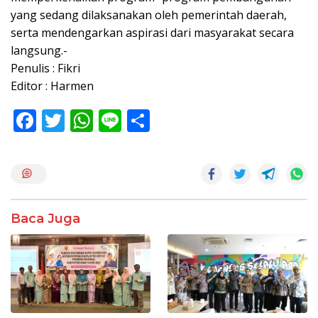
yang sedang dilaksanakan oleh pemerintah daerah,
serta mendengarkan aspirasi dari masyarakat secara
langsung.-
Penulis : Fikri
Editor : Harmen
F
T
W
Li
S
ac
w
h
n
h
e
itt
at
e
ar
b
er
s
e
o
A
Baca Juga
o
p
k
p