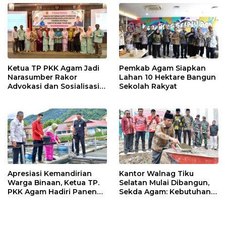
o
p
k
p
Ketua TP PKK Agam Jadi
Pemkab Agam Siapkan
Narasumber Rakor
Lahan 10 Hektare Bangun
Advokasi dan Sosialisasi
Sekolah Rakyat
Program Imunisasi 2026
Apresiasi Kemandirian
Kantor Walnag Tiku
Warga Binaan, Ketua TP.
Selatan Mulai Dibangun,
PKK Agam Hadiri Panen
Sekda Agam: Kebutuhan
Raya KJA Binaan Rutan
Tingkatkan Layanan
Maninjau