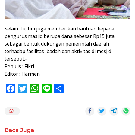
Selain itu, tim juga memberikan bantuan kepada
pengurus masjid berupa dana sebesar Rp15 juta
sebagai bentuk dukungan pemerintah daerah
terhadap fasilitas ibadah dan aktivitas di mesjid
tersebut.-
Penulis : Fikri
Editor : Harmen
F
T
W
Li
S
ac
w
h
n
h
e
itt
at
e
ar
b
er
s
e
o
A
Baca Juga