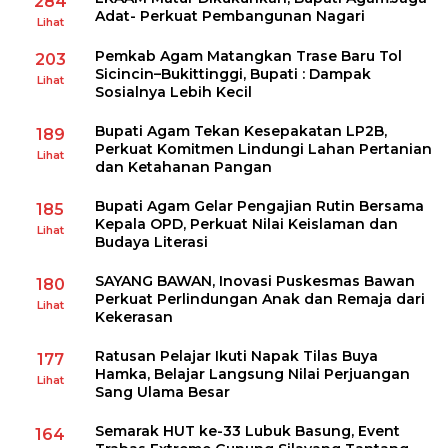
284
Adat- Perkuat Pembangunan Nagari
Lihat
Pemkab Agam Matangkan Trase Baru Tol
203
Sicincin–Bukittinggi, Bupati : Dampak
Lihat
Sosialnya Lebih Kecil
Bupati Agam Tekan Kesepakatan LP2B,
189
Perkuat Komitmen Lindungi Lahan Pertanian
Lihat
dan Ketahanan Pangan
Bupati Agam Gelar Pengajian Rutin Bersama
185
Kepala OPD, Perkuat Nilai Keislaman dan
Lihat
Budaya Literasi
SAYANG BAWAN, Inovasi Puskesmas Bawan
180
Perkuat Perlindungan Anak dan Remaja dari
Lihat
Kekerasan
Ratusan Pelajar Ikuti Napak Tilas Buya
177
Hamka, Belajar Langsung Nilai Perjuangan
Lihat
Sang Ulama Besar
Semarak HUT ke-33 Lubuk Basung, Event
164