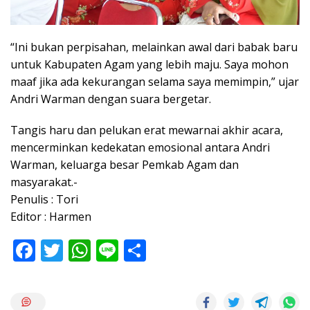
“Ini bukan perpisahan, melainkan awal dari babak baru
untuk Kabupaten Agam yang lebih maju. Saya mohon
maaf jika ada kekurangan selama saya memimpin,” ujar
Andri Warman dengan suara bergetar.
Tangis haru dan pelukan erat mewarnai akhir acara,
mencerminkan kedekatan emosional antara Andri
Warman, keluarga besar Pemkab Agam dan
masyarakat.-
Penulis : Tori
Editor : Harmen
F
T
W
Li
S
ac
w
h
n
h
e
itt
at
e
ar