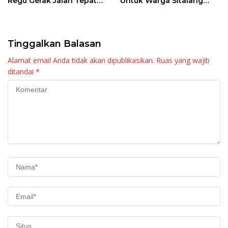
Regu Gerak Jalan Tepat
Untuk Warga Sitalang
Waktu
Diapresiasi Bupati Agam
Tinggalkan Balasan
Alamat email Anda tidak akan dipublikasikan.
Ruas yang wajib
ditandai
*