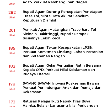
Adat- Perkuat Pembangunan Nagari
Lihat
Bupati Agam Dorong Percepatan Penetapan
282
Trase Tol, Minta Data Akurat Sebelum
Lihat
Keputusan Diambil
Pemkab Agam Matangkan Trase Baru Tol
201
Sicincin–Bukittinggi, Bupati : Dampak
Lihat
Sosialnya Lebih Kecil
Bupati Agam Tekan Kesepakatan LP2B,
185
Perkuat Komitmen Lindungi Lahan Pertanian
Lihat
dan Ketahanan Pangan
Bupati Agam Gelar Pengajian Rutin Bersama
182
Kepala OPD, Perkuat Nilai Keislaman dan
Lihat
Budaya Literasi
SAYANG BAWAN, Inovasi Puskesmas Bawan
178
Perkuat Perlindungan Anak dan Remaja dari
Lihat
Kekerasan
Ratusan Pelajar Ikuti Napak Tilas Buya
172
Hamka, Belajar Langsung Nilai Perjuangan
Lihat