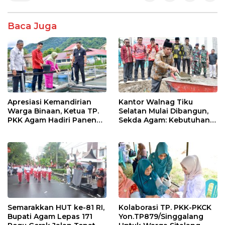
b
er
s
e
o
A
Baca Juga
o
p
k
p
Apresiasi Kemandirian
Kantor Walnag Tiku
Warga Binaan, Ketua TP.
Selatan Mulai Dibangun,
PKK Agam Hadiri Panen
Sekda Agam: Kebutuhan
Raya KJA Binaan Rutan
Tingkatkan Layanan
Maninjau
Semarakkan HUT ke-81 RI,
Kolaborasi TP. PKK-PKCK
Bupati Agam Lepas 171
Yon.TP879/Singgalang