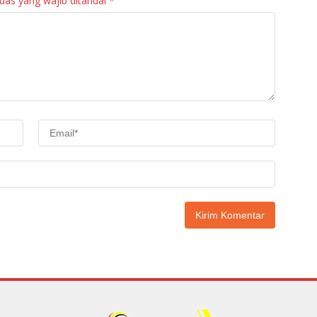
uas yang wajib ditandai
*