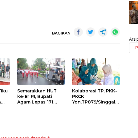
BAGIKAN
Arsi
Tiku
Semarakkan HUT
Kolaborasi TP. PKK-
ke-81 RI, Bupati
PKCK
a
Agam Lepas 171
Yon.TP879/Singgala
an
Regu Gerak Jalan
ng Untuk Warga
anan
Tepat Waktu
Sitalang Diapresiasi
Bupati Agam