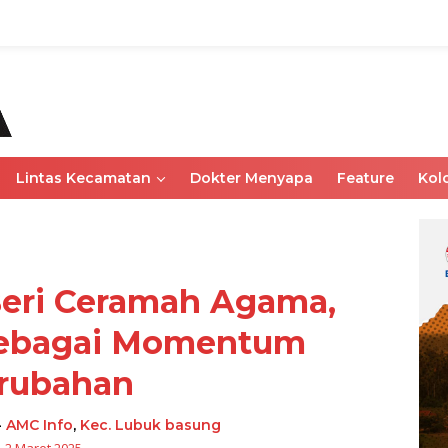
Lintas Kecamatan
Dokter Menyapa
Feature
Kol
eri Ceramah Agama,
ebagai Momentum
rubahan
-
AMC Info
,
Kec. Lubuk basung