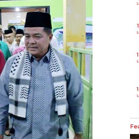
L
L
L
L
Fe