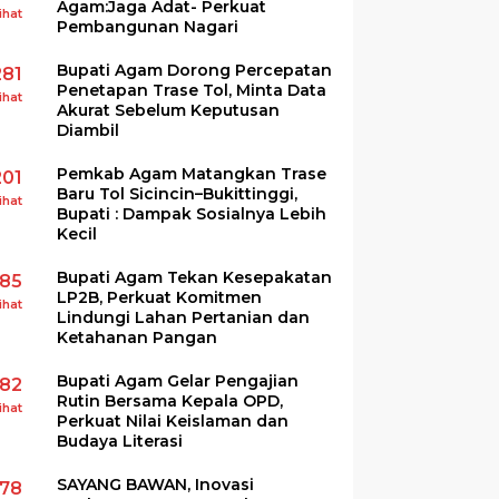
Agam:Jaga Adat- Perkuat
ihat
Pembangunan Nagari
Bupati Agam Dorong Percepatan
281
Penetapan Trase Tol, Minta Data
ihat
Akurat Sebelum Keputusan
Diambil
Pemkab Agam Matangkan Trase
201
Baru Tol Sicincin–Bukittinggi,
ihat
Bupati : Dampak Sosialnya Lebih
Kecil
Bupati Agam Tekan Kesepakatan
185
LP2B, Perkuat Komitmen
ihat
Lindungi Lahan Pertanian dan
Ketahanan Pangan
Bupati Agam Gelar Pengajian
182
Rutin Bersama Kepala OPD,
ihat
Perkuat Nilai Keislaman dan
Budaya Literasi
SAYANG BAWAN, Inovasi
178