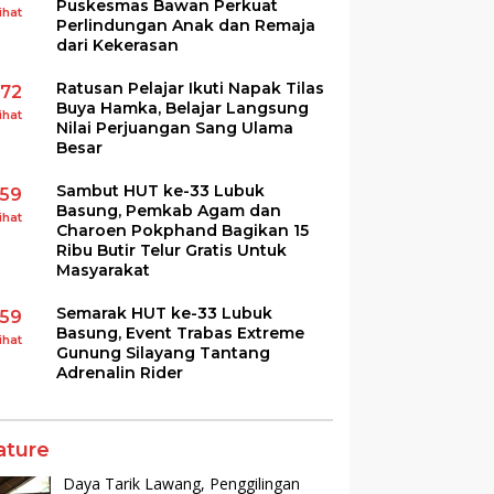
Puskesmas Bawan Perkuat
ihat
Perlindungan Anak dan Remaja
dari Kekerasan
Ratusan Pelajar Ikuti Napak Tilas
172
Buya Hamka, Belajar Langsung
ihat
Nilai Perjuangan Sang Ulama
Besar
Sambut HUT ke-33 Lubuk
159
Basung, Pemkab Agam dan
ihat
Charoen Pokphand Bagikan 15
Ribu Butir Telur Gratis Untuk
Masyarakat
Semarak HUT ke-33 Lubuk
159
Basung, Event Trabas Extreme
ihat
Gunung Silayang Tantang
Adrenalin Rider
ature
Daya Tarik Lawang, Penggilingan