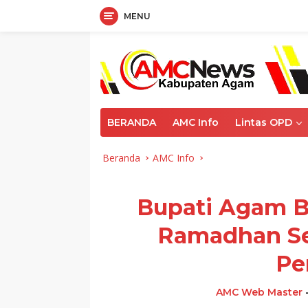
MENU
Langsung
ke
konten
BERANDA
AMC Info
Lintas OPD
Beranda
AMC Info
Bupati Agam B
Ramadhan S
Pe
AMC Web Master