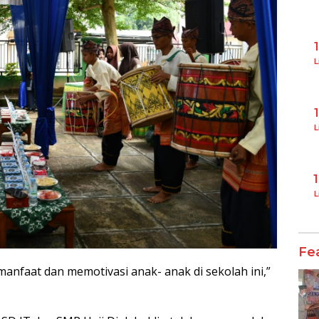
L
L
L
Fe
anfaat dan memotivasi anak- anak di sekolah ini,”