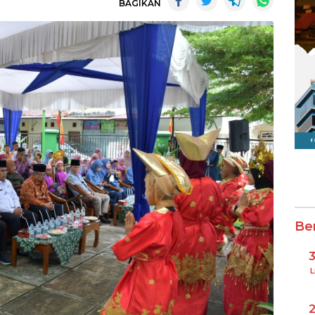
BAGIKAN
Be
L