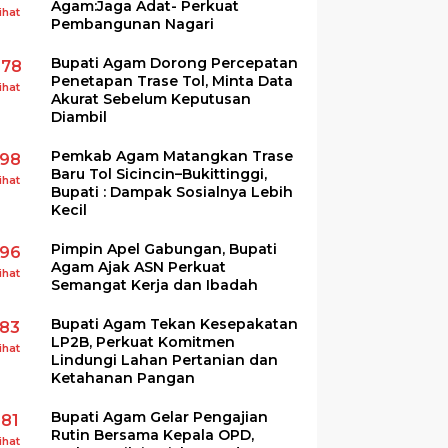
Agam:Jaga Adat- Perkuat
ihat
Pembangunan Nagari
Bupati Agam Dorong Percepatan
278
Penetapan Trase Tol, Minta Data
ihat
Akurat Sebelum Keputusan
Diambil
Pemkab Agam Matangkan Trase
198
Baru Tol Sicincin–Bukittinggi,
ihat
Bupati : Dampak Sosialnya Lebih
Kecil
Pimpin Apel Gabungan, Bupati
196
Agam Ajak ASN Perkuat
ihat
Semangat Kerja dan Ibadah
Bupati Agam Tekan Kesepakatan
183
LP2B, Perkuat Komitmen
ihat
Lindungi Lahan Pertanian dan
Ketahanan Pangan
Bupati Agam Gelar Pengajian
181
Rutin Bersama Kepala OPD,
ihat