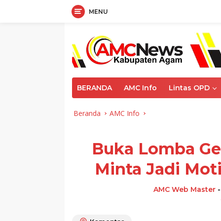
MENU
Langsung
ke
konten
BERANDA
AMC Info
Lintas OPD
Beranda
AMC Info
Buka Lomba Ge
Minta Jadi Mot
AMC Web Master