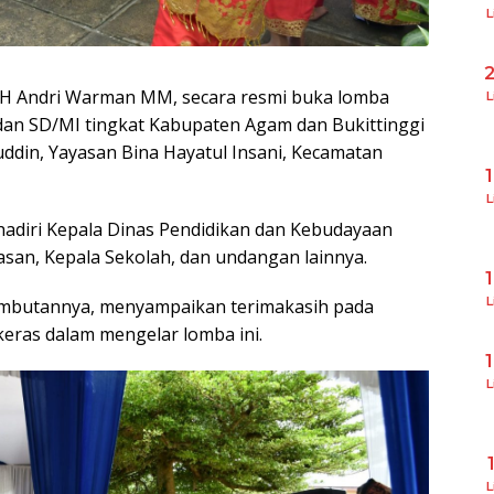
L
r H Andri Warman MM, secara resmi buka lomba
L
 dan SD/MI tingkat Kabupaten Agam dan Bukittinggi
uddin, Yayasan Bina Hayatul Insani, Kecamatan
L
hadiri Kepala Dinas Pendidikan dan Kebudayaan
an, Kepala Sekolah, dan undangan lainnya.
L
ambutannya, menyampaikan terimakasih pada
keras dalam mengelar lomba ini.
L
L