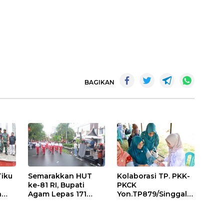
BAGIKAN
Tiku
Semarakkan HUT
Kolaborasi TP. PKK-
ke-81 RI, Bupati
PKCK
a
Agam Lepas 171
Yon.TP879/Singgala
an
Regu Gerak Jalan
ng Untuk Warga
anan
Tepat Waktu
Sitalang Diapresiasi
Bupati Agam