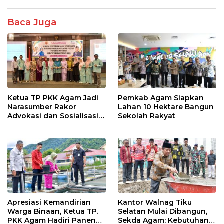
b
er
s
e
o
A
Baca Juga
o
p
k
p
Ketua TP PKK Agam Jadi
Pemkab Agam Siapkan
Narasumber Rakor
Lahan 10 Hektare Bangun
Advokasi dan Sosialisasi
Sekolah Rakyat
Program Imunisasi 2026
Apresiasi Kemandirian
Kantor Walnag Tiku
Warga Binaan, Ketua TP.
Selatan Mulai Dibangun,
PKK Agam Hadiri Panen
Sekda Agam: Kebutuhan