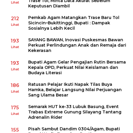
Trase Tol, Minta Data Akurat Sebelum
Lihat
Keputusan Diambil
Pemkab Agam Matangkan Trase Baru Tol
212
Sicincin–Bukittinggi, Bupati : Dampak
Lihat
Sosialnya Lebih Kecil
SAYANG BAWAN, Inovasi Puskesmas Bawan
193
Perkuat Perlindungan Anak dan Remaja dari
Lihat
Kekerasan
Bupati Agam Gelar Pengajian Rutin Bersama
193
Kepala OPD, Perkuat Nilai Keislaman dan
Lihat
Budaya Literasi
Ratusan Pelajar Ikuti Napak Tilas Buya
186
Hamka, Belajar Langsung Nilai Perjuangan
Lihat
Sang Ulama Besar
Semarak HUT ke-33 Lubuk Basung, Event
175
Trabas Extreme Gunung Silayang Tantang
Lihat
Adrenalin Rider
Pisah Sambut Dandim 0304/Agam, Bupati
155