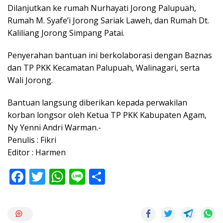
Dilanjutkan ke rumah Nurhayati Jorong Palupuah,
Rumah M. Syafe’i Jorong Sariak Laweh, dan Rumah Dt.
Kaliliang Jorong Simpang Patai.
Penyerahan bantuan ini berkolaborasi dengan Baznas
dan TP PKK Kecamatan Palupuah, Walinagari, serta
Wali Jorong.
Bantuan langsung diberikan kepada perwakilan
korban longsor oleh Ketua TP PKK Kabupaten Agam,
Ny Yenni Andri Warman.-
Penulis : Fikri
Editor : Harmen
F
T
W
Li
S
ac
w
h
n
h
e
itt
at
e
ar