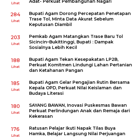
Adat- Perkuat Pembangunan Nagari
Lihat
Bupati Agam Dorong Percepatan Penetapan
284
Trase Tol, Minta Data Akurat Sebelum
Lihat
Keputusan Diambil
Pemkab Agam Matangkan Trase Baru Tol
203
Sicincin–Bukittinggi, Bupati : Dampak
Lihat
Sosialnya Lebih Kecil
Bupati Agam Tekan Kesepakatan LP2B,
188
Perkuat Komitmen Lindungi Lahan Pertanian
Lihat
dan Ketahanan Pangan
Bupati Agam Gelar Pengajian Rutin Bersama
185
Kepala OPD, Perkuat Nilai Keislaman dan
Lihat
Budaya Literasi
SAYANG BAWAN, Inovasi Puskesmas Bawan
180
Perkuat Perlindungan Anak dan Remaja dari
Lihat
Kekerasan
Ratusan Pelajar Ikuti Napak Tilas Buya
176
Hamka, Belajar Langsung Nilai Perjuangan
Lihat