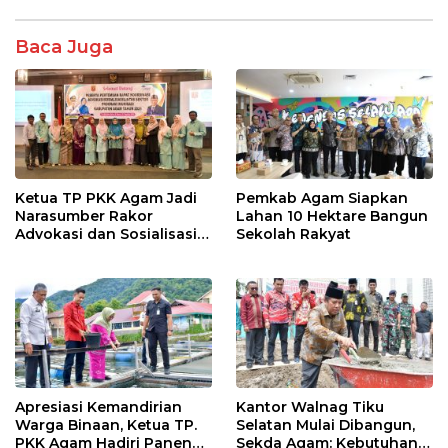
k
p
Baca Juga
Ketua TP PKK Agam Jadi
Pemkab Agam Siapkan
Narasumber Rakor
Lahan 10 Hektare Bangun
Advokasi dan Sosialisasi
Sekolah Rakyat
Program Imunisasi 2026
Apresiasi Kemandirian
Kantor Walnag Tiku
Warga Binaan, Ketua TP.
Selatan Mulai Dibangun,
PKK Agam Hadiri Panen
Sekda Agam: Kebutuhan