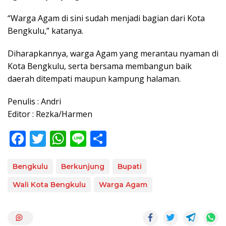
“Warga Agam di sini sudah menjadi bagian dari Kota
Bengkulu,” katanya.
Diharapkannya, warga Agam yang merantau nyaman di
Kota Bengkulu, serta bersama membangun baik
daerah ditempati maupun kampung halaman.
Penulis : Andri
Editor : Rezka/Harmen
F
T
W
Li
S
ac
w
h
n
h
e
itt
at
e
ar
Bengkulu
Berkunjung
Bupati
b
er
s
e
Wali Kota Bengkulu
Warga Agam
o
A
o
p